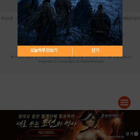
로그인
PC버전
전체앱
|
|
|
|
|
회사소개
이용약관
개인정보 처리방침
청소년 보호정책
불법촬영물 신고센터
제휴광고문의
사업자등록번호:119-86-61101 (주)스마트나우 대표이사:송현두
주소: 서울시 금천구 가산디지털1로 171 연락처:063-284-8635 팩스:02-6265-0377
청소년보호책임자:김동욱
desk@hungryapp.co.kr
등록번호:서울아02322 | 등록일자:2016년4월25일
발행인:(주)스마트나우 송현두 | 편집인:김동욱
오늘하루 안보기
닫기
헝그리앱의 콘텐츠 및 기사는 저작권법의 보호를 받으므로, 무단 전재, 복사, 배포 등을 금합니다.
Copyright (c) HungryApp All Rights Reserved.