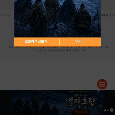
로그인
PC버전
전체앱
|
|
|
|
|
회사소개
이용약관
개인정보 처리방침
청소년 보호정책
불법촬영물 신고센터
제휴광고문의
사업자등록번호:119-86-61101 (주)스마트나우 대표이사:송현두
주소: 서울시 금천구 가산디지털1로 171 연락처:063-284-8635 팩스:02-6265-0377
청소년보호책임자:김동욱
desk@hungryapp.co.kr
등록번호:서울아02322 | 등록일자:2016년4월25일
발행인:(주)스마트나우 송현두 | 편집인:김동욱
오늘하루 안보기
닫기
헝그리앱의 콘텐츠 및 기사는 저작권법의 보호를 받으므로, 무단 전재, 복사, 배포 등을 금합니다.
Copyright (c) HungryApp All Rights Reserved.