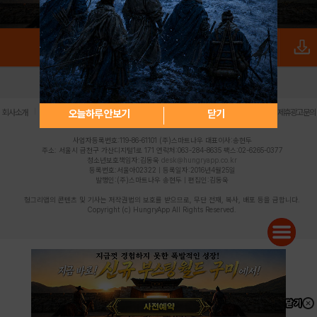
로그인
PC버전
전체앱
|
|
|
|
|
오늘하루 안보기
닫기
회사소개
이용약관
개인정보 처리방침
청소년 보호정책
불법촬영물 신고센터
제휴광고문의
사업자등록번호:119-86-61101 (주)스마트나우 대표이사:송현두
주소: 서울시 금천구 가산디지털1로 171 연락처:063-284-8635 팩스:02-6265-0377
청소년보호책임자:김동욱
desk@hungryapp.co.kr
등록번호:서울아02322 | 등록일자:2016년4월25일
발행인:(주)스마트나우 송현두 | 편집인:김동욱
헝그리앱의 콘텐츠 및 기사는 저작권법의 보호를 받으므로, 무단 전재, 복사, 배포 등을 금합니다.
Copyright (c) HungryApp All Rights Reserved.