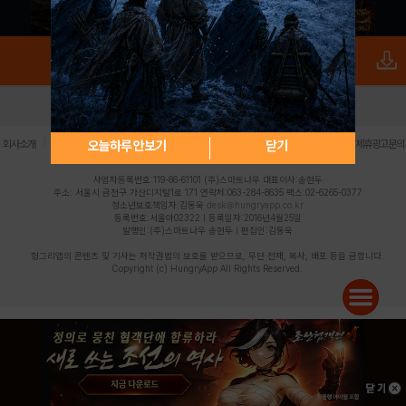
로그인
PC버전
전체앱
|
|
|
|
|
오늘하루 안보기
닫기
회사소개
이용약관
개인정보 처리방침
청소년 보호정책
불법촬영물 신고센터
제휴광고문의
사업자등록번호:119-86-61101 (주)스마트나우 대표이사:송현두
주소: 서울시 금천구 가산디지털1로 171 연락처:063-284-8635 팩스:02-6265-0377
청소년보호책임자:김동욱
desk@hungryapp.co.kr
등록번호:서울아02322 | 등록일자:2016년4월25일
발행인:(주)스마트나우 송현두 | 편집인:김동욱
헝그리앱의 콘텐츠 및 기사는 저작권법의 보호를 받으므로, 무단 전재, 복사, 배포 등을 금합니다.
Copyright (c) HungryApp All Rights Reserved.