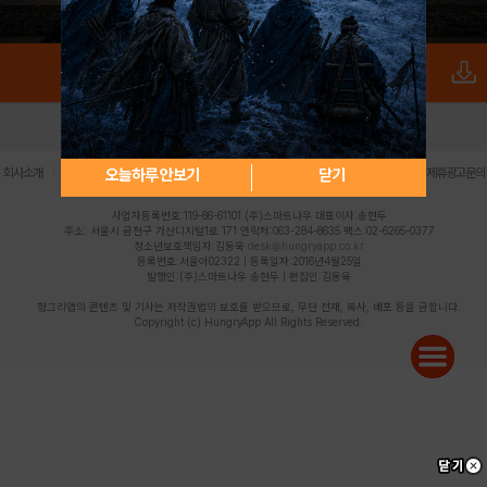
로그인
PC버전
전체앱
|
|
|
|
|
오늘하루 안보기
닫기
회사소개
이용약관
개인정보 처리방침
청소년 보호정책
불법촬영물 신고센터
제휴광고문의
사업자등록번호:119-86-61101 (주)스마트나우 대표이사:송현두
주소: 서울시 금천구 가산디지털1로 171 연락처:063-284-8635 팩스:02-6265-0377
청소년보호책임자:김동욱
desk@hungryapp.co.kr
등록번호:서울아02322 | 등록일자:2016년4월25일
발행인:(주)스마트나우 송현두 | 편집인:김동욱
헝그리앱의 콘텐츠 및 기사는 저작권법의 보호를 받으므로, 무단 전재, 복사, 배포 등을 금합니다.
Copyright (c) HungryApp All Rights Reserved.