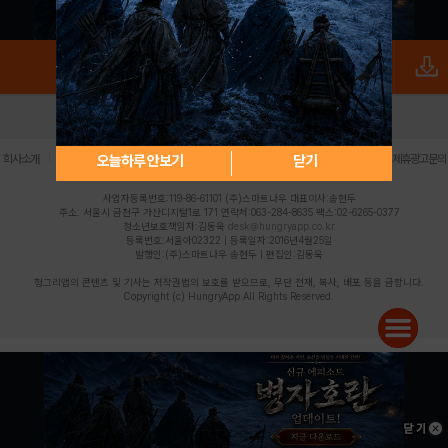
로그인
PC버전
전체앱
|
|
|
|
|
오늘하루 안보기
닫기
회사소개
이용약관
개인정보 처리방침
청소년 보호정책
불법촬영물 신고센터
제휴광고문의
사업자등록번호:119-86-61101 (주)스마트나우 대표이사:송현두
주소: 서울시 금천구 가산디지털1로 171 연락처:063-284-8635 팩스:02-6265-0377
청소년보호책임자:김동욱
desk@hungryapp.co.kr
등록번호:서울아02322 | 등록일자:2016년4월25일
발행인:(주)스마트나우 송현두 | 편집인:김동욱
헝그리앱의 콘텐츠 및 기사는 저작권법의 보호를 받으므로, 무단 전재, 복사, 배포 등을 금합니다.
Copyright (c) HungryApp All Rights Reserved.