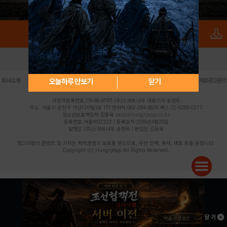
로그인
PC버전
전체앱
|
|
|
|
|
오늘하루 안보기
닫기
회사소개
이용약관
개인정보 처리방침
청소년 보호정책
불법촬영물 신고센터
제휴광고문의
사업자등록번호:119-86-61101 (주)스마트나우 대표이사:송현두
주소: 서울시 금천구 가산디지털1로 171 연락처:063-284-8635 팩스:02-6265-0377
청소년보호책임자:김동욱
desk@hungryapp.co.kr
등록번호:서울아02322 | 등록일자:2016년4월25일
발행인:(주)스마트나우 송현두 | 편집인:김동욱
헝그리앱의 콘텐츠 및 기사는 저작권법의 보호를 받으므로, 무단 전재, 복사, 배포 등을 금합니다.
Copyright (c) HungryApp All Rights Reserved.