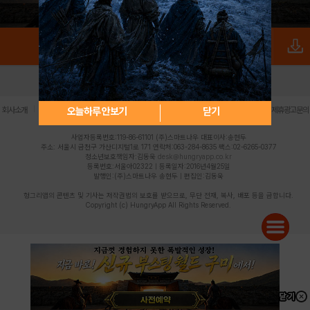
로그인
PC버전
전체앱
|
|
|
|
|
오늘하루 안보기
닫기
회사소개
이용약관
개인정보 처리방침
청소년 보호정책
불법촬영물 신고센터
제휴광고문의
사업자등록번호:119-86-61101 (주)스마트나우 대표이사:송현두
주소: 서울시 금천구 가산디지털1로 171 연락처:063-284-8635 팩스:02-6265-0377
청소년보호책임자:김동욱
desk@hungryapp.co.kr
등록번호:서울아02322 | 등록일자:2016년4월25일
발행인:(주)스마트나우 송현두 | 편집인:김동욱
헝그리앱의 콘텐츠 및 기사는 저작권법의 보호를 받으므로, 무단 전재, 복사, 배포 등을 금합니다.
Copyright (c) HungryApp All Rights Reserved.