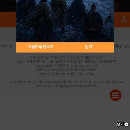
로그인
PC버전
전체앱
|
|
|
|
|
오늘하루 안보기
닫기
회사소개
이용약관
개인정보 처리방침
청소년 보호정책
불법촬영물 신고센터
제휴광고문의
사업자등록번호:119-86-61101 (주)스마트나우 대표이사:송현두
주소: 서울시 금천구 가산디지털1로 171 연락처:063-284-8635 팩스:02-6265-0377
청소년보호책임자:김동욱
desk@hungryapp.co.kr
등록번호:서울아02322 | 등록일자:2016년4월25일
발행인:(주)스마트나우 송현두 | 편집인:김동욱
헝그리앱의 콘텐츠 및 기사는 저작권법의 보호를 받으므로, 무단 전재, 복사, 배포 등을 금합니다.
Copyright (c) HungryApp All Rights Reserved.