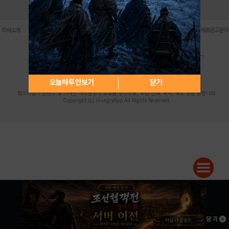
로그인
PC버전
전체앱
|
|
|
|
|
회사소개
이용약관
개인정보 처리방침
청소년 보호정책
불법촬영물 신고센터
제휴광고문의
사업자등록번호:119-86-61101 (주)스마트나우 대표이사:송현두
주소: 서울시 금천구 가산디지털1로 171 연락처:063-284-8635 팩스:02-6265-0377
청소년보호책임자:김동욱
desk@hungryapp.co.kr
등록번호:서울아02322 | 등록일자:2016년4월25일
발행인:(주)스마트나우 송현두 | 편집인:김동욱
오늘하루 안보기
닫기
헝그리앱의 콘텐츠 및 기사는 저작권법의 보호를 받으므로, 무단 전재, 복사, 배포 등을 금합니다.
Copyright (c) HungryApp All Rights Reserved.