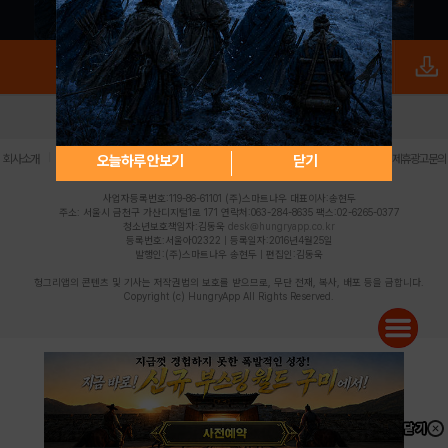
로그인
PC버전
전체앱
|
|
|
|
|
오늘하루 안보기
닫기
회사소개
이용약관
개인정보 처리방침
청소년 보호정책
불법촬영물 신고센터
제휴광고문의
사업자등록번호:119-86-61101 (주)스마트나우 대표이사:송현두
주소: 서울시 금천구 가산디지털1로 171 연락처:063-284-8635 팩스:02-6265-0377
청소년보호책임자:김동욱
desk@hungryapp.co.kr
등록번호:서울아02322 | 등록일자:2016년4월25일
발행인:(주)스마트나우 송현두 | 편집인:김동욱
헝그리앱의 콘텐츠 및 기사는 저작권법의 보호를 받으므로, 무단 전재, 복사, 배포 등을 금합니다.
Copyright (c) HungryApp All Rights Reserved.