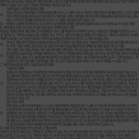
원칙적으로 당사는 회원님의 개인정보를 수집 및 이용목적에 한해서만 이용하며 타인 또는 타기업?기관에 공
개하지 않습니다. 다만, 아래의 경우에는 예외로 합니다.
이용자들이 사전에 동의한 경우
정보수집 또는 정보제공 이전에 회원님께 비즈니스 파트너가 누구인지, 어떤 정보가 왜 필요한지, 그리고 언제
①
까지 어떻게 보호/관리되는지 알려드리고 동의를 구하는 절차를 거치게 되며, 회원님께서 동의하지 않는 경우
에는 추가적인 정보를 수집하거나 비즈니스 파트너와 공유하지 않습니다.
②
법령의 규정에 의거하거나, 수사 목적으로 법령에 정해진 절차와 방법에 따라 수사기관의 요구가 있는 경우
6. 개인정보 자동 수집 장치의 설치?운영 및 거부에 관한 사항
회원님 개개인에게 개인화되고 맞춤화된 서비스를 제공하기 위해서 당사는 회원님의 정보를 저장하고 수시
로 불러오는 '쿠키(cookie)'를 사용합니다. 쿠키는 웹사이트를 운영하는데 이용되는 서버가 사용자의 브라우
저에게 보내는 조그마한 데이터 꾸러미로 회원님 컴퓨터의 하드디스크에 저장됩니다.
쿠키의 사용 목적 회원과 비회원의 접속 빈도나 방문 시간 등을 분석, 이용자의 취향과 관심분야를 파악 및 자
①
취 추적, 각종 이벤트 참여 정도 및 방문 회수 파악 등을 통한 타겟 마케팅 및 개인 맞춤 서비스 제공
쿠키 설정 거부 방법 귀하는 쿠키 설치에 대한 선택권을 가지고 있습니다. 따라서, 귀하는 웹브라우저에서 옵션
을 설정함으로써 모든 쿠키를 허용하거나, 쿠키가 저장될 때마다 확인을 거치거나, 아니면 모든 쿠키의 저장을
②
거부할 수도 있습니다. 설정방법 예(인터넷 익스플로러의 경우) : 웹 브라우저 상단의 도구 > 인터넷 옵션 > 개
인정보 단, 쿠키 설치를 거부하였을 경우 로그인이 필요한 일부 서비스의 이용이 어려울 수 있습니다.
7. 개인정보보호를 위한 기술적/관리적 대책
기술적인 대책
회원님의 개인정보는 비밀번호에 의해 보호되며, 파일 및 전송 데이터를 암호화하거나 파일 잠금기능(Lock)
을 사용하여 중요한 데이터는 별도의 보안기능을 통해 보호되고 있습니다. 당사는 백신프로그램을 이용하여
컴퓨터바이러스에 의한 피해를 방지하기 위한 조치를 취하고 있습니다. 백신프로그램은 주기적으로 업데이트
①
되며 갑작스런 바이러스가 출현될 경우 백신이 나오는 즉시 이를 적용함으로써 개인정보가 침해되는 것을 방
지하고 있습니다. 당사는 암호알고리즘을 이용하여 네트워크 상의 개인정보를 안전하게 전송할 수 있는 보안
장치(SSL)를 채택하고 있습니다. 해킹 등에 의해 귀하의 개인정보가 유출되는 것을 방지하기 위하여, 외부로
부터의 침입을 차단하는 장치를 이용하고 있으며 주요 서버마다 침입탐지시스템을 설치하여 24시간 침입을
감시하고 있습니다.
관리적인 대책
위와 같은 노력 이외에 회원님 스스로도 제3자에게 비밀번호 등이 노출되지 않도록 주의하셔야 합니다. 특히
비밀번호 등이 공공장소에 설치한 PC를 통해 유출되지 않도록 항상 유의하시기 바랍니다. 회원님의 ID와 비
②
밀번호는 반드시 본인만 사용하시고 비밀번호를 자주 바꿔주시는 것이 좋습니다. 당사는 개인정보 취급직원
을 개인정보 관리업무를 수행하는 자 및 업무상 개인정보의 취급이 불가피 한 자로 엄격히 제한하고 담당직원
에 대한 수시 교육을 통하여 본 정책의 준수를 강조하고 있으며, 감사위원회의 감사를 통하여 본 정책의 이행사
항 및 담당직원의 준수여부를 확인하여 문제가 발견될 경우 바로 시정조치하고 있습니다.
8. 이용자 및 법정대리인의 권리와 그 행사방법
이용자 및 법정 대리인은 언제든지 등록되어 있는 자신의 개인정보를 조회하거나 수정할 수 있으며 가입해지
를 요청할 수도 있습니다. 이용자 혹은 만 14세 미만 아동의 개인정보 조회?수정을 위해서는 당사 홈에 있는