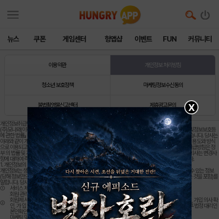
뉴스
쿠폰
게임센터
헝앱샵
이벤트
FUN
커뮤니티
이용약관
개인정보 처리방침
청소년 보호정책
마케팅정보수신동의
불법촬영물신고센터
제휴광고문의
X
개인정보취급방침
(주)모나와(이하 '당사'라 합니다)는 회원의 개인정보보호를 매우 중요시하며, 『정보통신망이용촉진및정보보호등
에 관한 법률』 상의 개인정보보호 규정 및 정보통신부가 제정한 『개인정보보호 지침』을 준수하고 있습니다. 당사는
아래와 같이 개인정보취급방 침을 명시하여 회원이 온라인상에서 회사에 제공한 개인정보가 어 떠한 용도와 방식
으로 이용되고 있으며 개인정보보호를 위해 어떠 한 조치를 취하는지 알려드립니다. 당사 개인정보취급방침은 정
부 의 법률 및 지침의 변경과 당사의 약관 및 내부 정책에 따라 변경될 수 있으며 이를 개정하는 경우 회사는 변경사
항에 대하여 즉시 홈 페이지에 게시합니다. 회원님께서는 사이트 방문시 수시로 확인하 시기 바랍니다.
1. 개인정보의 수집 및 이용 목적
개인정보는 생존하는 개인에 관한 정보로서 실명, 생년월일 등의 사항으로 당사 회원 개인을 식별할 수 있는 정보
(당해 정보만으로 는 특정 개인을 식별할 수 없더라도 다른 정보와 용이하게 결합하 여 식별할 수 있는 것을 포함)를
말합니다. 당사가 수집한 개인정보 는 다음의 목적을 위해 활용합니다.
①
서비스 제공에 관한 계약 이행 콘텐츠 제공
회원 관리
회원제 서비스 이용에 따른 본인확인, 개인식별, 불량 회원의 부정 이용 방지와 비인가 사용 방지, 가입 의사 확
②
인, 가 입 및 가입횟수 제한, 만14세 미만 아동 개인 정보 수집 시 법정 대리인 동의여부 확인, 추후 법정 대리인
본인확인, 분쟁 조정을 위한 기록보존, 불만처리 등 민원처리, 고지사항 전달
마케팅 및 광고에 활용