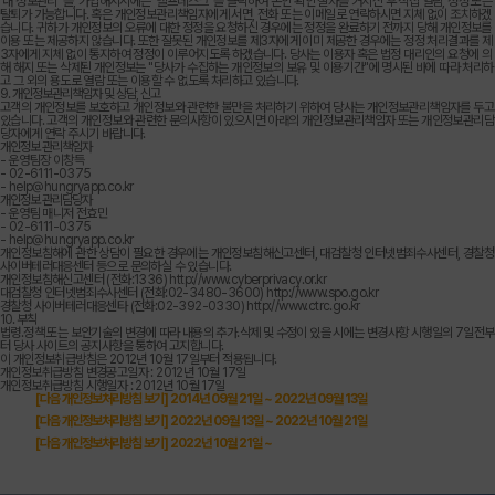
'내 정보관리' 를, 가입해지시에는 '헬프데스크' 를 클릭하여 본인 확인 절차를 거치신 후 직접 열람, 정정 또는
탈퇴가 가능합니다. 혹은 개인정보관리책임자에게 서면, 전화 또는 이메일로 연락하시면 지체 없이 조치하겠
습니다. 귀하가 개인정보의 오류에 대한 정정을 요청하신 경우에는 정정을 완료하기 전까지 당해 개인정보를
이용 또는 제공하지 않습니다. 또한 잘못된 개인정보를 제3자에게 이미 제공한 경우에는 정정 처리결과를 제
3자에게 지체 없이 통지하여 정정이 이루어지도록 하겠습니다. 당사는 이용자 혹은 법정 대리인의 요청에 의
해 해지 또는 삭제된 개인정보는 "당사가 수집하는 개인정보의 보유 및 이용기간"에 명시된 바에 따라 처리하
고 그 외의 용도로 열람 또는 이용할 수 없도록 처리하고 있습니다.
9. 개인정보관리책임자 및 상담, 신고
고객의 개인정보를 보호하고 개인정보와 관련한 불만을 처리하기 위하여 당사는 개인정보관리책임자를 두고
있습니다. 고객의 개인정보와 관련한 문의사항이 있으시면 아래의 개인정보관리책임자 또는 개인정보관리담
당자에게 연락 주시기 바랍니다.
개인정보 관리책임자
- 운영팀장 이창득
- 02-6111-0375
-
help@hungryapp.co.kr
개인정보 관리담당자
- 운영팀 매니저 전효민
- 02-6111-0375
-
help@hungryapp.co.kr
개인정보침해에 관한 상담이 필요한 경우에는 개인정보침해신고센터, 대검찰청 인터넷범죄수사센터, 경찰청
사이버테러대응센터 등으로 문의하실 수 있습니다.
개인정보침해신고센터 (전화:1336) http://www.cyberprivacy.or.kr
대검찰청 인터넷범죄수사센터 (전화:02-3480-3600) http://www.spo.go.kr
경찰청 사이버테러대응센타 (전화:02-392-0330) http://www.ctrc.go.kr
10. 부칙
법령.정책 또는 보안기술의 변경에 따라 내용의 추가.삭제 및 수정이 있을 시에는 변경사항 시행일의 7일전부
터 당사 사이트의 공지사항을 통하여 고지합니다.
이 개인정보취급방침은 2012년 10월 17일부터 적용됩니다.
개인정보취급방침 변경공고일자 : 2012년 10월 17일
개인정보취급방침 시행일자 : 2012년 10월 17일
[다음 개인정보처리방침 보기] 2014년 09월 21일 ~ 2022년 09월 13일
[다음 개인정보처리방침 보기] 2022년 09월 13일 ~ 2022년 10월 21일
[다음 개인정보처리방침 보기] 2022년 10월 21일 ~