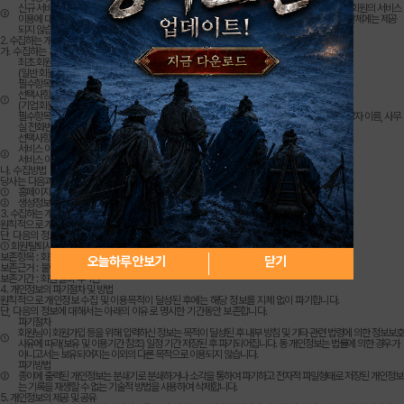
신규 서비스 개발 및 특화, 인구통계학적 특성에 따른 서비스 제공 및 광고게재, 접속 빈도 파악, 회원의 서비스
③
이용에 대한 통계, 이벤트 등 광고성 정보 전달 (회원님의 개인정보는 광고를 의뢰한 개인이나 단체에는 제공
되지 않습니 다.)
2. 수집하는 개인정보 항목 및 수집방법
가. 수집하는 개인정보 항목
최초 회원가입시 회원식별 및 최적화된 서비스 제공을 위해 아래와 같은 정보를 수집합니다.
(일반 회원가입 시)
필수항목 : 아이디, 비밀번호, 실명, 연락처, 이메일, 닉네임
선택사항 : 아이튠즈계정
①
(기업 회원가입 시)
필수항목 : 아이디, 비밀번호, 닉네임, 회사명, 사업자등록번호, 대표자명, 주소, 담당자 직급, 담당자 이름, 사무
실 전화번호, 담당자 연락처, 담당자 이메일, 담당자 메신저
선택사항 : 홈페이지주소, 고객문의처
서비스 이용과정이나 사업 처리과정에서 아래와 같은 정보들이 생성되어 수집될 수 있습니다.
②
서비스 이용기록, 접속로그, 쿠키, 접속IP 정보, 결제기록, 불량이용 기록
나. 수집방법
당사는 다음과 같은 방법으로 개인정보를 수집합니다.
①
홈페이지를 통한 회원가입, 이벤트 행사응모, 배송 요청
②
생성정보 수집 툴을 통한 수집
3. 수집하는 개인정보의 보유 및 이용기간
원칙적으로 개인정보 수집 및 이용목적이 달성된 후에는 해당 정보를 지체 없이 파기합니다.
단, 다음의 정보에 대해서는 아래의 이유로 명시한 기간동안 보존합니다.
① 회원탈퇴시 보존 개인정보
보존항목 : 회원님께서 제공한 이메일주소
오늘하루 안보기
닫기
보존근거 : 불량 이용자의 재가입 방지, 명예훼손 등 권리침해 분쟁 및 수사협조
보존기간 : 회원탈퇴 후 1년
4. 개인정보의 파기절차 및 방법
원칙적으로 개인정보 수집 및 이용목적이 달성된 후에는 해당 정보를 지체 없이 파기합니다.
단, 다음의 정보에 대해서는 아래의 이유로 명시한 기간동안 보존합니다.
파기절차
회원님이 회원가입 등을 위해 입력하신 정보는 목적이 달성된 후 내부 방침 및 기타 관련 법령에 의한 정보보호
①
사유에 따라(보유 및 이용기간 참조) 일정 기간 저장된 후 파기되어집니다. 동 개인정보는 법률에 의한 경우가
아니고서는 보유되어지는 이외의 다른 목적으로 이용되지 않습니다.
파기방법
②
종이에 출력된 개인정보는 분쇄기로 분쇄하거나 소각을 통하여 파기하고 전자적 파일형태로 저장된 개인정보
는 기록을 재생할 수 없는 기술적 방법을 사용하여 삭제합니다.
5. 개인정보의 제공 및 공유