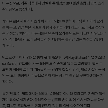
이 특징으로, 기존 작품에서 강렬한 존재감을 보여줬던 초밥 장인 반쵸가
주인공으로 등장한다.
게임은 젊은 시절의 반쵸가 아시아 각지를 여행하며 다양한 지역의 요리
를 배우고, 명망 높은 셰프들과 함께 수련을 거쳐 최고의 요리사로 성장하
는 과정을 담아낸다. 이용자들은 단순히 요리를 만드는 데 그치지 않고, 각
지역의 식문화와 요리 철학을 직접 체험하는 몰입감 있는 여정을 경험하
게 된다.
민트로켓은 이번 영상을 통해 플레이스테이션(PlayStation) 듀얼센스(D
ualSense) 컨트롤러 기능 활용에도 집중하고 있다고 설명했다. 햅틱 피
드백과 적응형 트리거 기능을 적극 반영해 칼질의 감각, 재료 손질의 움직
임 등 요리 과정에서 손끝으로 전해지는 섬세한 촉감을 구현하겠다는 계
획이다.
특히 '반쵸 더 셰프'에서는 요리의 결과물뿐 아니라 조리 과정 자체가 핵심
재미 요소로 설계됐다. 플레이어는 반쵸의 손이 되어 각종 식재료를 다루
고, 다양한 조리법을 익히며 진정한 장인의 길을 걸어가게 된다.