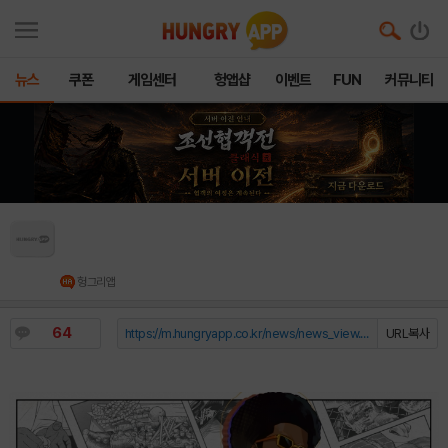
뉴스
쿠폰
게임센터
헝앱샵
이벤트
FUN
커뮤니티
“반쵸가 주인공이라고?”… ‘데이브 더 다이버’ 세
계관 확장하는 ‘민트로켓’ 모바일도 공개
헝그리앱
64
https://m.hungryapp.co.kr/news/news_view.php?durl=YmNvZGU9b...
URL복사