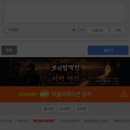
비밀글
0
/
300
이모티콘
등록
목록
글쓰기
로그인
PC버전
전체앱
|
|
|
|
|
회사소개
이용약관
개인정보 처리방침
청소년 보호정책
불법촬영물 신고센터
제휴광고문의