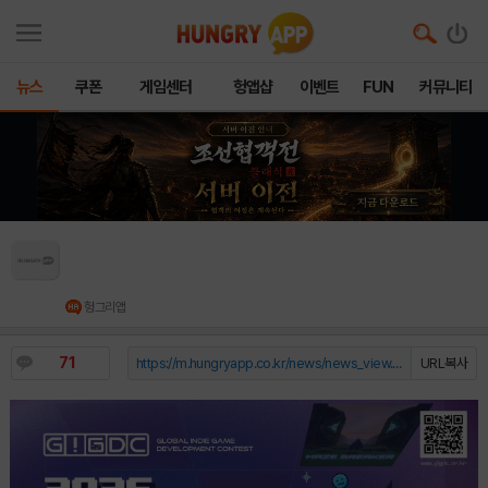
뉴스
쿠폰
게임센터
헝앱샵
이벤트
FUN
커뮤니티
2026 글로벌 인디 게임제작 경진대회(GIGDC)
참가 접수 시작
헝그리앱
71
https://m.hungryapp.co.kr/news/news_view.php?durl=YmNvZGU9b...
URL복사