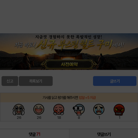
신고
목록보기
글쓰기
기사를 읽고 평가를 해주시면
밥알 +5 지급
26
26
18
8
1
1
댓글
71
댓글쓰기