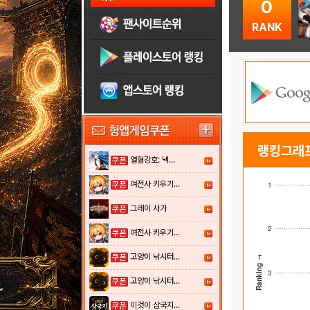
0
RANK
랭킹그래
열혈강호: 넥...
여전사 키우기...
1
그레이 사가
2
여전사 키우기...
고양이 낚시터...
Ranking →
3
고양이 낚시터...
이것이 삼국지...