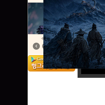
수요일엔 빨간...
chevron_left
chevron_right
1
/
6