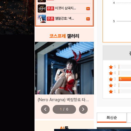
4
이것이 삼국지...
열혈강호: 넥...
5
코스프레
갤러리
5
0
4
0
3
5
2
0
1
0
(Nero Arragna) 벽람항로 타이호 바니
chevron_left
chevron_right
1
/
6
최신순
AI
톡