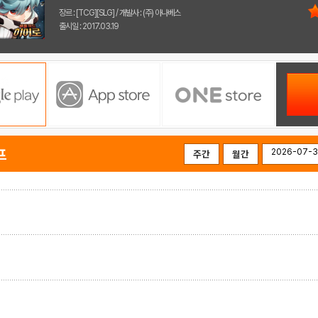
장르 : [TCG][SLG] / 개발사 : (주) 아나베스
출시일 : 2017.03.19
프
주간
월간