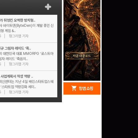
가 뒤엉킨 오싹한 방치형..
사 바이트덴(ByteDen)​이 개발 중인 신
형 게임 &..
5
헝그리앱 기자
규 그림자 레이드 ‘죽..
 대한민국 대표 MMORPG ‘로스트아
림자 레이드 ‘죽음의..
5
헝그리앱 기자
사업계획서 작성 역량 ..
신센터는 지난 4일 배민스타트업스퀘
‘스타트업 역량강화 세미..
redeem
shopping_cart
헝앱 경품
헝앱 쇼핑
5
헝그리앱 기자
문화상품권 5000원 (추
첨)
100
밥알