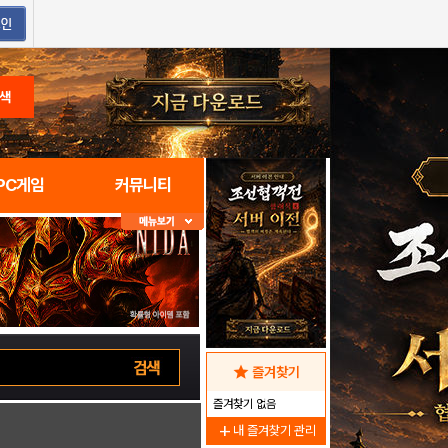
색
PC게임
커뮤니티
star
즐겨찾기
즐겨찾기 없음
add
내 즐겨찾기 관리