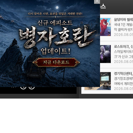
살덩이와 벌레
국내 1인 개발
작 클릭커·방치
2026.08.0
로스트아크, 신
스마일게이트의
크’가 신규 그
2026.08.0
경기혁신센터, 
경기창조경제혁
어에서 개최한 
1
/1
2026.08.0