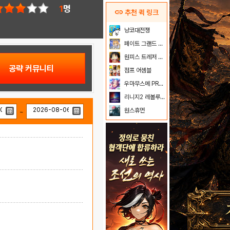
1
명
link
추천 퀵 링크
냥코대전쟁
페이트 그랜드 오더
원피스 트레저 크루즈
공략 커뮤니티
점프 어셈블
우마무스메 PRETTY DERBY
리니지2 레볼루션
원스휴먼
~