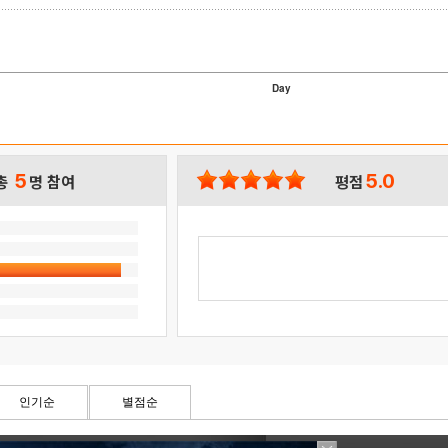
Day
5
5.0
총
명 참여
평점
인기순
별점순