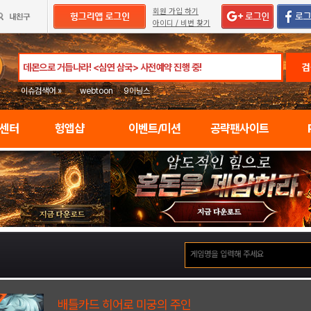
회원 가입 하기
아이디 / 비번 찾기
검
이슈검색어 »
webtoon
9이닝스
임센터
헝앱샵
이벤트/미션
공략팬사이트
배틀카드 히어로 미궁의 주인