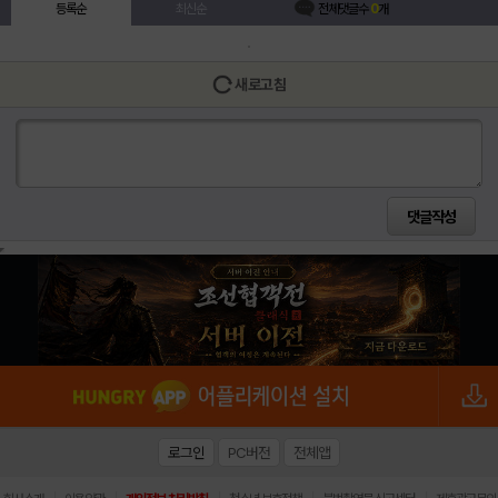
등록순
최신순
전체댓글수
0
개
새로고침
로그인
PC버전
전체앱
|
|
|
|
|