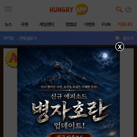
뉴스
쿠폰
게임센터
헝앱샵
이벤트
FUN
커뮤니티
쿠키런
- 전체글보기
글쓰기
X