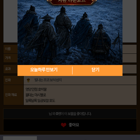
이름
공주맛 쿠키의 완소 보석반지
가격
크리스탈
효과
충돌 피해 5~6% 감소
오늘하루 안보기
닫기
빛나는 초코 보석 반지
진화
영양 만점 호박꿀
진화 재료
불타는 마시멜로
알록달록 일곱빛깔 포도
님 외
0
명이 이 보물을 좋아합니다.