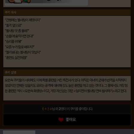
쿠키 대사
"건빵에는 별사탕이 제맛이지"
"돌격 앞으로!"
"별사탕 맛 좀 볼래?"
"손들어! 움직이면 쏜다!"
"승리를 위해!"
"요즘 누가 칼로 싸우지?"
"젤리보다는 별사탕이 맛있지"
"훈련도 실전처럼!"
쿠키 설명
오븐속 쿠키들의 사회에도 이제 특별 훈련을 거친 특전사가 있다. 아직은 마녀의 군대가 반격을 시작하지
않았지만 언제든 있을지도 모르는 공격에 대비해 강도 높은 훈련을 하고 있는 것이다. 그 중에서도 가장 힘
든 훈련은 역시 <오븐속 화생방>이고, 가장 자신있는 것은 <달리면서 별사탕 연속 발사하기>라고 한다.
ㅔㅎㅏㄹ
님 외
2
명이 이 쿠키를 좋아합니다.