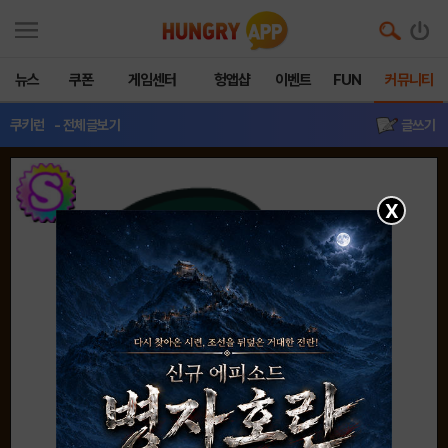
뉴스
쿠폰
게임센터
헝앱샵
이벤트
FUN
커뮤니티
쿠키런
- 전체글보기
글쓰기
X