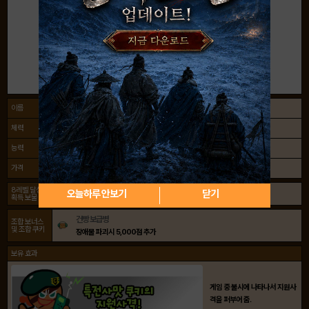
이름
특전사맛 쿠키
체력
140~160
능력
별사탕 사격 1~8단
가격
127
크리스탈
135000
코인
8레벨 달성
오늘하루 안보기
닫기
특전사맛 쿠키의 초콜릿 위장 크림
획득 보물
건빵 보급병
조합 보너스
및 조합 쿠키
장애물 파괴시 5,000점 추가
보유 효과
게임 중 불시에 나타나서 지원사
격을 퍼부어 줌.