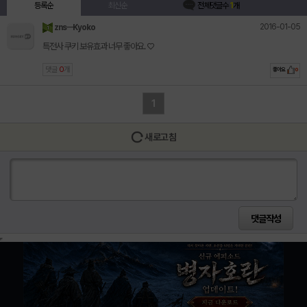
등록순
최신순
전체댓글수
1
개
2016-01-05
znsㅡKyoko
특전사 쿠키 보유효과 너무 좋아요. ♡
댓글
0
개
좋아요
0
1
새로고침