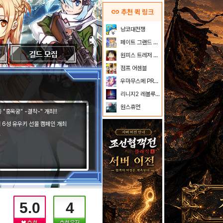
link
추천 퀵 링크
냥코대전쟁
페이트 그랜드 오더
원피스 트레저 크루즈
점프 어셈블
우마무스메 PRETTY DERBY
리니지2 레볼루션
원스휴먼
"홍옥궁" -결착-" 개최!!
념 6성 유우키 선물 캠페인 개최
5.0
4