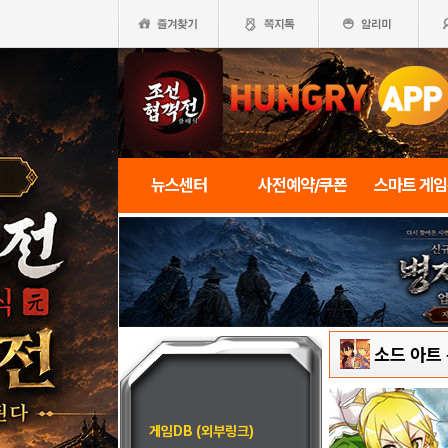
뉴스센터
사전예약/쿠폰
스마트 게
소드 아트
게임DB (외부링크)