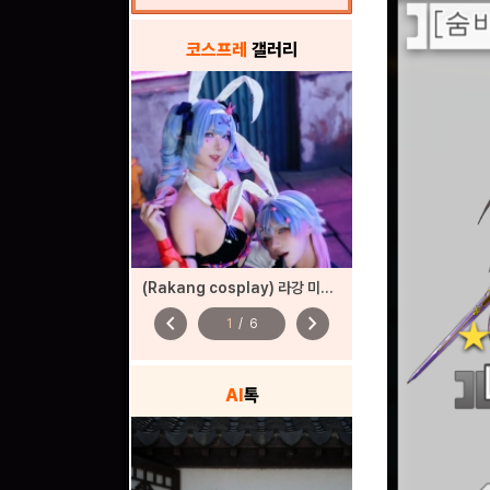
코스프레
갤러리
(Rakang cosplay) 라강 미쿠 코스프레
chevron_left
chevron_right
1
/
6
AI
톡