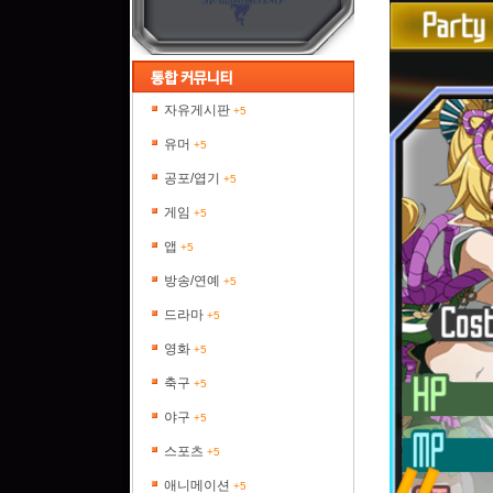
자유게시판
+5
유머
+5
공포/엽기
+5
게임
+5
앱
+5
방송/연예
+5
드라마
+5
영화
+5
축구
+5
야구
+5
스포츠
+5
애니메이션
+5