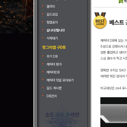
케
갤러리
길드모집
헝앱공지
삽니다/팝니다
삭제대기
캐릭터 DB에 있는 
5성으로 강화되서 
헝그리앱 구DB
암튼 풀업하고 대미지
무기 DB
스삼 콤수가 적고 시
캐릭터 평가
정확한 수치는 SAO
캐릭터DB
여러번 하진 않아서 
캐릭터 댓글 모아보기
길드 게시판
비교대상은 os4 유
DB건의