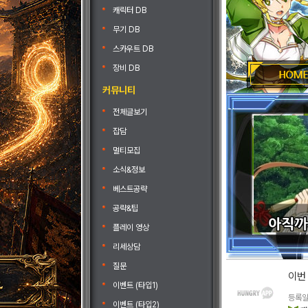
캐릭터 DB
무기 DB
스카우트 DB
장비 DB
커뮤니티
전체글보기
잡담
멀티모집
소식&정보
베스트공략
공략&팁
플레이 영상
리세상담
질문
이번
이벤트 (타입1)
등록일 
이벤트 (타입2)