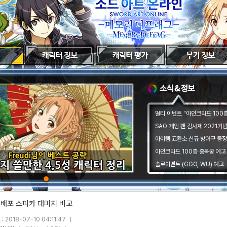
멀티 이벤트 "아인크라드 100층 
SAO 게임 팬 감사제 2021기
아이템 교환소 신규 방어구 등장
아인크라드 100층 홍옥궁 예고
솔로이벤트 (GGO, WU) 예고
 배포 스피카 대미지 비교
: 2018-07-10 04:11:47