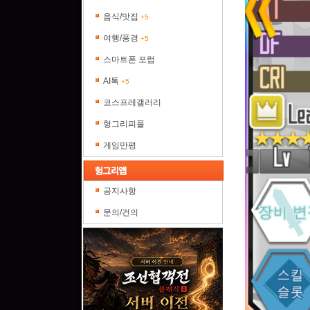
음식/맛집
+5
여행/풍경
+5
스마트폰 포럼
AI톡
+5
코스프레갤러리
헝그리피플
게임만평
공지사항
문의/건의