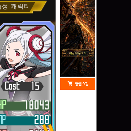
redeem
shopping_cart
헝앱 경품
헝앱 쇼핑
문화상품권 10000원
(추첨)
100
밥알