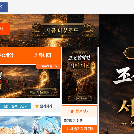
색
PC게임
커뮤니티
즐겨찾기
star
즐겨찾기
즐겨찾기 없음
add
내 즐겨찾기 관리