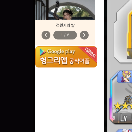
정원사의 딸
chevron_left
chevron_right
1
/
6