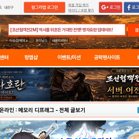
회원 가입 하기
아이디 / 비번 찾기
검
이슈검색어 »
9이닝스
바운티러쉬
임센터
헝앱샵
이벤트/미션
공략팬사이트
 온라인 : 메모리 디프래그
-
전체 글보기