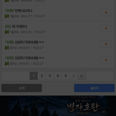
겨울후유
조회수:69
| 15.02.27
기대평
언제나오려나
0
겨울후유
조회수:77
| 15.02.27
잡담
와 기대된다
0
겨울후유
조회수:70
| 15.02.27
기대평
상당히 기대되네욬ㅋㅋ
0
철우임
조회수:63
| 15.02.27
기대평
상당히 기대되네욬ㅋㅋ
0
철우임
조회수:67
| 15.02.27
1
2
3
4
5
검색
글쓰기