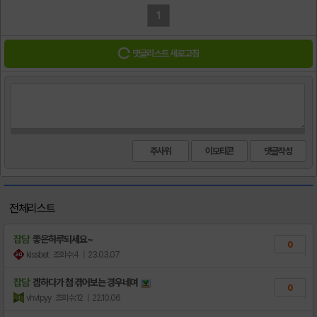
1
댓글리스트 새로고침
주사위
이모티콘
전체리스트
잡담
좋은하루되세요~
0
kissbet
조회수:4
| 23.03.07
잡담
겜하다가 첨 겪어보는 경우네여
0
vhvtpyy
조회수:12
| 22.10.06