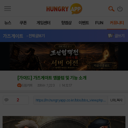
뉴스
쿠폰
게임센터
헝앱샵
이벤트
FUN
커뮤니티
가즈게이트
- 전체글보기
글쓰기
[가이드] 가즈게이트 엠블럼 및 기능 소개
드림키퍼
조회수 : 1,223
| 14.12.17
2
https://m.hungryapp.co.kr/bbs/bbs_view.php?durl=Y...
URL복사