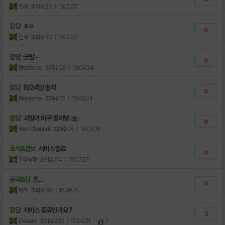
진섀
조회수:23
| 16.12.07
잡담
ㅎㅇ
0
진섀
조회수:20
| 16.12.07
잡담
굿밤~
0
Ristorante
조회수:25
| 16.08.24
잡담
8/24일 출석
0
Ristorante
조회수:16
| 16.08.24
잡담
괴밀아 미쿠 콜라보
0
Year Channel
조회수:25
| 16.05.18
소식&정보
서비스종료
0
진우님짱
조회수:114
| 15.07.27
공략&팁
흠...
0
배쎅
조회수:39
| 15.06.21
잡담
서비스 종료인가요?
3
Denam
조회수:232
| 15.04.21
1