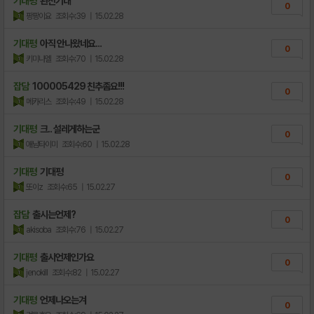
기대평
완전기대
0
팡팡이요
조회수:39
| 15.02.28
기대평
아직 안나왔네요...
0
키미나엘
조회수:70
| 15.02.28
잡담
100005429 친추좀요!!!
0
메카리스
조회수:49
| 15.02.28
기대평
크.. 설레게하는군
0
애남타이미
조회수:60
| 15.02.28
기대평
기대평
0
또이z
조회수:65
| 15.02.27
잡담
출시는언제?
0
akisoba
조회수:76
| 15.02.27
기대평
출시언제인가요
0
jenokill
조회수:82
| 15.02.27
기대평
언제나오는겨
0