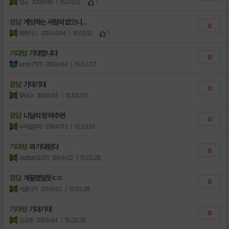
앙교
조회수:46
| 15.03.13
1
잡담
게임하는 사람이 없으니...
0
메카리스
조회수:244
| 15.03.12
1
기대평
기대합니다
0
wmh7511
조회수:44
| 15.03.07
잡담
기대기대
0
푸딩OI
조회수:55
| 15.03.03
잡담
니달리 창 마추면
0
우박을맞자
조회수:113
| 15.03.01
기대평
와 기대된다
0
drufbrb3291
조회수:52
| 15.02.28
잡담
개꿀잼일듯ㄷㄷ
0
서클미키
조회수:52
| 15.02.28
기대평
기대기대
0
김로동
조회수:44
| 15.02.28