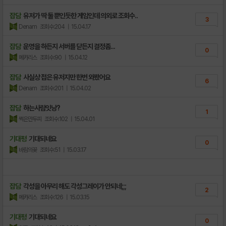
잡담
유저가 딱 둘 뿐인듯한 게임인데 의외로 조회수..
3
Denam
조회수:204
| 15.04.17
잡담
운영을 하든지 서버를 닫든지 결정좀...
0
메카리스
조회수:90
| 15.04.12
잡담
사실상 접은 유저지만 한번 와봤어요
6
Denam
조회수:201
| 15.04.02
잡담
하는사람잇낭?
1
썩은만두피
조회수:102
| 15.04.01
기대평
기대되네요
0
바람의꽂
조회수:51
| 15.03.17
잡담
각성을 아무리 해도 각성그레이가 안되네;;;
2
메카리스
조회수:126
| 15.03.15
기대평
기대되네요
0