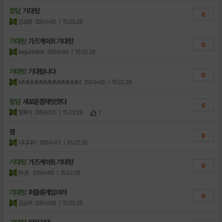
잡담
기대평
0
김로동
조회수:40
| 15.02.28
기대평
가즈게이트 기대평
0
leejunheon
조회수:49
| 15.02.28
기대평
기대됩니다
0
MMMMMMMMMMMMMM
조회수:45
| 15.02.28
잡담
새로운겜재밋겟다
0
떨꾹이
조회수:55
| 15.02.28
1
잼
0
다다다미
조회수:43
| 15.02.28
기대평
가즈게이트 기대평
0
炸炎
조회수:49
| 15.02.28
기대평
퍼즐류게임이라
0
김승커
조회수:56
| 15.02.28