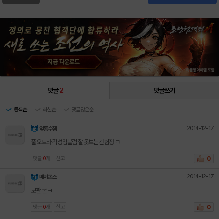
댓글
2
댓글쓰기
등록순
최신순
댓글많은순
2014-12-17
앞통수잼
풀 오토라 각성엠블럼 잘 못보는건 함정 ㅋ
댓글
0
개
신고
0
2014-12-17
베이몬스
보관 꿀 ㅋ
댓글
0
개
신고
0