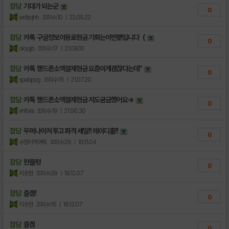
잡담
기대가 되는군
0
wdrjqhh
조회수:10
| 22.09.22
잡담
카톡 구글정보이용료현금 기회는이번뿐입니다（
0
olqqjb
조회수:17
| 21.08.10
잡담
카톡 핸드폰소액결제현금 요즘이게괜찮다는데“
0
spabpug
조회수:15
| 21.07.20
잡담
카톡 핸드폰소액결제현금 저도굼금했어요⇒
0
vnlfais
조회수:19
| 21.06.30
잡담
우머나이저 투고 파격 세일!! 레이디홀!!
0
수정이먹어줘
조회수:26
| 19.11.04
잡담
한줄평
0
지솟현
조회수:29
| 18.12.07
잡담
즐겜!
0
지솟현
조회수:15
| 18.12.07
잡담
즐겜
0