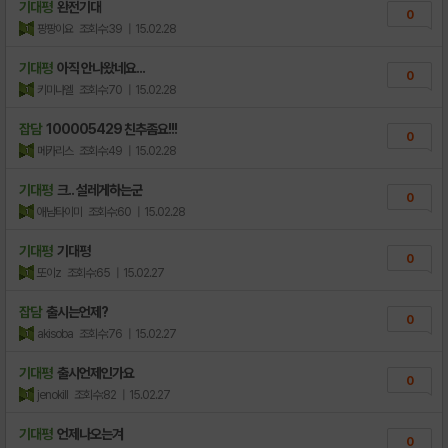
기대평
완전기대
0
팡팡이요
조회수:39
| 15.02.28
기대평
아직 안나왔네요...
0
키미나엘
조회수:70
| 15.02.28
잡담
100005429 친추좀요!!!
0
메카리스
조회수:49
| 15.02.28
기대평
크.. 설레게하는군
0
애남타이미
조회수:60
| 15.02.28
기대평
기대평
0
또이z
조회수:65
| 15.02.27
잡담
출시는언제?
0
akisoba
조회수:76
| 15.02.27
기대평
출시언제인가요
0
jenokill
조회수:82
| 15.02.27
기대평
언제나오는겨
0