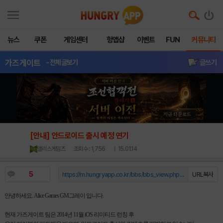
뉴스
쿠폰
게임센터
헝앱샵
이벤트
FUN
커뮤니티
가즈게이트
- 전체글보기
글쓰기
[안내] 안드로이드 출시 예정 연기
앨리스게임즈
조회수 : 1,756
| 15.01.14
5
https://m.hungryapp.co.kr/bbs/bbs_view.php?durl=Y...
URL복사
안녕하세요. Alice Games GM그레이 입니다.
현재 가즈게이트 팀은 2014년 11월 iOS 리미티드 런칭 후