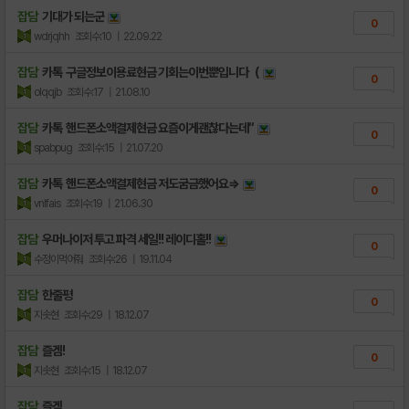
잡담
기대가 되는군
0
wdrjqhh
조회수:10
| 22.09.22
잡담
카톡 구글정보이용료현금 기회는이번뿐입니다（
0
olqqjb
조회수:17
| 21.08.10
잡담
카톡 핸드폰소액결제현금 요즘이게괜찮다는데“
0
spabpug
조회수:15
| 21.07.20
잡담
카톡 핸드폰소액결제현금 저도굼금했어요⇒
0
vnlfais
조회수:19
| 21.06.30
잡담
우머나이저 투고 파격 세일!! 레이디홀!!
0
수정이먹어줘
조회수:26
| 19.11.04
잡담
한줄평
0
지솟현
조회수:29
| 18.12.07
잡담
즐겜!
0
지솟현
조회수:15
| 18.12.07
잡담
즐겜