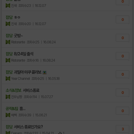
0
진섀
조회수:23
| 16.12.07
잡담
ㅎㅇ
0
진섀
조회수:20
| 16.12.07
잡담
굿밤~
0
Ristorante
조회수:25
| 16.08.24
잡담
8/24일 출석
0
Ristorante
조회수:16
| 16.08.24
잡담
괴밀아 미쿠 콜라보
0
Year Channel
조회수:25
| 16.05.18
소식&정보
서비스종료
0
진우님짱
조회수:114
| 15.07.27
공략&팁
흠...
0
배쎅
조회수:39
| 15.06.21
잡담
서비스 종료인가요?
3
Denam
조회수:232
| 15.04.21
1