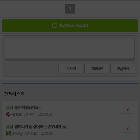
1
댓글리스트 새로고침
주사위
이모티콘
전체리스트
잡담
좋은하루되세요~
0
kissbet
조회수:4
| 23.03.07
잡담
겜하다가 첨 겪어보는 경우네여
0
vhvtpyy
조회수:12
| 22.10.06