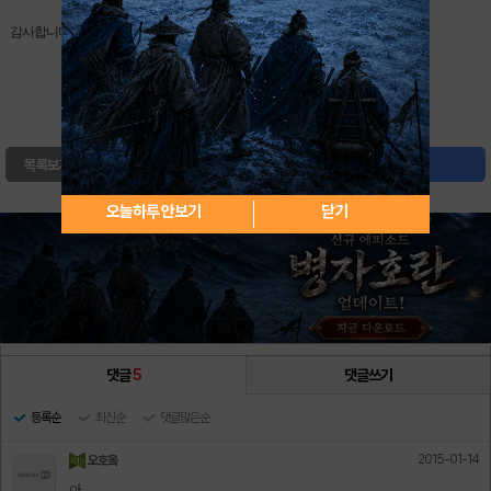
감사합니다.
0
북마크
목록보기
글쓰기
오늘하루 안보기
닫기
댓글
5
댓글쓰기
등록순
최신순
댓글많은순
2015-01-14
오호옼
아...