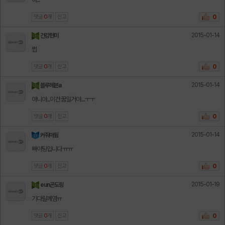
댓글
0
개
신고
0
2015-01-14
건강현미
쩝
댓글
0
개
신고
0
2015-01-14
블루헤븐a
아니야...이건 꿈일거야....ㅜㅜ
댓글
0
개
신고
0
2015-01-14
커줘마뒴
빠이팅입니다 ㅠㅠ
댓글
0
개
신고
0
2015-01-19
eun곤도링
기다릴께염ㅠ
댓글
0
개
신고
0