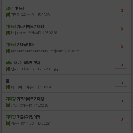
잡담
기대평
0
김로동
조회수:40
| 15.02.28
기대평
가즈게이트 기대평
0
leejunheon
조회수:49
| 15.02.28
기대평
기대됩니다
0
MMMMMMMMMMMMMM
조회수:45
| 15.02.28
잡담
새로운겜재밋겟다
0
떨꾹이
조회수:55
| 15.02.28
1
잼
0
다다다미
조회수:43
| 15.02.28
기대평
가즈게이트 기대평
0
炸炎
조회수:49
| 15.02.28
기대평
퍼즐류게임이라
0
김승커
조회수:56
| 15.02.28