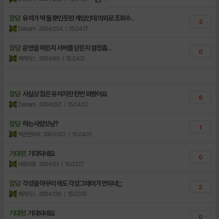
잡담
유저가 딱 둘 뿐인듯한 게임인데 의외로 조회수..
3
Denam
조회수:204
| 15.04.17
잡담
운영을 하든지 서버를 닫든지 결정좀...
0
메카리스
조회수:90
| 15.04.12
잡담
사실상 접은 유저지만 한번 와봤어요
6
Denam
조회수:201
| 15.04.02
잡담
하는사람잇낭?
1
썩은만두피
조회수:102
| 15.04.01
기대평
기대되네요
0
바람의꽂
조회수:51
| 15.03.17
잡담
각성을 아무리 해도 각성그레이가 안되네;;;
2
메카리스
조회수:126
| 15.03.15
기대평
기대되네요
0