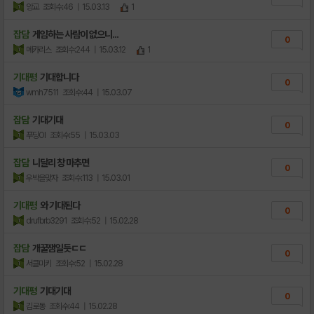
앙교
조회수:46
| 15.03.13
1
잡담
게임하는 사람이 없으니...
0
메카리스
조회수:244
| 15.03.12
1
기대평
기대합니다
0
wmh7511
조회수:44
| 15.03.07
잡담
기대기대
0
푸딩OI
조회수:55
| 15.03.03
잡담
니달리 창 마추면
0
우박을맞자
조회수:113
| 15.03.01
기대평
와 기대된다
0
drufbrb3291
조회수:52
| 15.02.28
잡담
개꿀잼일듯ㄷㄷ
0
서클미키
조회수:52
| 15.02.28
기대평
기대기대
0
김로동
조회수:44
| 15.02.28