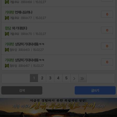
겨울후유
조회수:69
| 15.02.27
기대평
언제나오려나
0
겨울후유
조회수:77
| 15.02.27
잡담
와 기대된다
0
겨울후유
조회수:70
| 15.02.27
기대평
상당히 기대되네욬ㅋㅋ
0
철우임
조회수:63
| 15.02.27
기대평
상당히 기대되네욬ㅋㅋ
0
철우임
조회수:67
| 15.02.27
1
2
3
4
5
검색
글쓰기