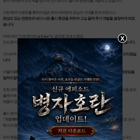
유저 여러분의 피드백을 받으며, 안드로이드 출시와 컨텐츠를 개발하고 있습니다.
사전 예약 이벤트를 통하여 많은 유저 여러분의 관심과 기대를 받게 되었으나
완성도 있는 컨텐츠와 보다 나은 출시 환경을 위하여 고심 끝에 추가 개발을 결정하게 되었
습니다.
이에 따라 "가즈게이트 for Kakao”는 공지로 안내 드렸던
X
안드로이드 출시 예정일인 2015년 01월 20일에서
지연된 일정으로 서비스하게 되었습니다.
기다려주신 유저 분들에게 죄송스럽게 생각하며
일정이 확정되는 대로 다시 공지 드리겠습
니다.
더불어
iOS버전은 현재와 같이 컨텐츠가 개선되는 대로 지속적인 업데이트를 할 예정임을
알려드립니다.
또한, iOS와 안드로이드 버전을 하나의 서버로 운영하여 우려하시는 친구 추가 및 사용 등의
플레이에 이상이 없도록 구현하고 있으나
애플의 검수 정책 특성상 2주 가량의 버전 차이는 발생할 것으로 판단됩니다.
출시 준비 상황 및 추가 컨텐츠, 개선되는 사항에 대해서
"헝그리앱"
또는
"가즈게이트 for Kakao" 공식카페
(
https://cafe.naver.com/godgatecafe
)를 통하여
지속적으로 안내
해 드리겠습니다.
유저 분들께 더욱 좋은 모습으로 선보일 수 있도록 최선을 다할 것을 약속 드리겠습니다.