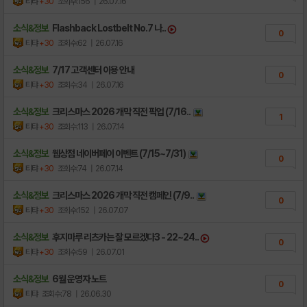
티탸
+30
조회수:156
| 26.07.16
소식&정보
Flashback Lostbelt No.7 나..
0
티탸
+30
조회수:62
| 26.07.16
소식&정보
7/17 고객센터 이용 안내
0
티탸
+30
조회수:34
| 26.07.16
소식&정보
크리스마스 2026 개막 직전 픽업 (7/16..
1
티탸
+30
조회수:113
| 26.07.14
소식&정보
웹상점 네이버페이 이벤트 (7/15~7/31)
0
티탸
+30
조회수:74
| 26.07.14
소식&정보
크리스마스 2026 개막 직전 캠페인 (7/9..
0
티탸
+30
조회수:152
| 26.07.07
소식&정보
후지마루 리츠카는 잘 모르겠다3 - 22~24..
0
티탸
+30
조회수:59
| 26.07.01
소식&정보
6월 운영자 노트
0
티탸
조회수:78
| 26.06.30