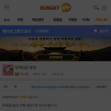
뉴스
쿠폰
게임센터
헝앱샵
이벤트
FUN
커뮤니티
페이트그랜드오더
- 소식&정보
글쓰기
5/15(금) 점검
티탸
+30
조회수 : 104
| 26.05.14
0
https://m.hungryapp.co.kr/bbs/bbs_view.php?durl=Y...
URL복사
안녕하세요! 
CM룰러
입니다.
5/15(금) 점검 진행 예정으로 안내드립니다.