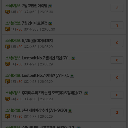
소식&정보
7월 교환권 아이템
3
티탸
+30
조회수:63
| 26.06.30
소식&정보
7월 업데이트 일정
3
티탸
+30
조회수:303
| 26.06.30
소식&정보
6/29(월) 데이터 패치
0
티탸
+30
조회수:58
| 26.06.29
소식&정보
Lostbelt No.7 캠페인 픽업 (7/1..
0
티탸
+30
조회수:94
| 26.06.29
소식&정보
Lostbelt No.7 캠페인 (7/1~7/..
0
티탸
+30
조회수:53
| 26.06.29
소식&정보
후지마루 리츠카는 잘 모르겠다3 캠페인 (7/..
0
티탸
+30
조회수:38
| 26.06.29
소식&정보
신규 개념예장 추가 (7/1~9/30)
2
티탸
+30
조회수:77
| 26.06.29
소식&정보
슈퍼 버니언, 반 고흐 픽업 (6/30~7/1..