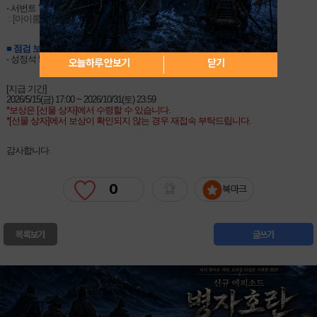
- 서번트 '★4(SR) UDK-바게스트' 음성 자막 미노출 수정
 : [마이룸 대화 3 여성 주인공 선택 시] 음성 자막
■ 점검 보상
- 성정석 5개 (점검 시간 당 성정석 1개)
오늘하루 안보기
닫기
[지급 기간]
2026/5/15(금) 17:00 ~ 2026/10/31(토) 23:59
*보상은 [선물 상자]에서 수령할 수 있습니다.
*[선물 상자]에서 보상이 확인되지 않는 경우 재접속 부탁드립니다.
감사합니다.
0
북마크
목록보기
글쓰기