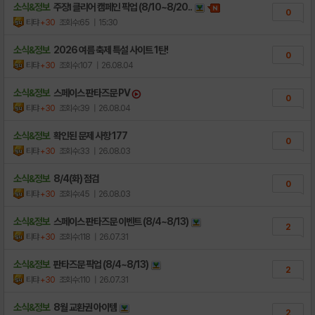
소식&정보
주장Ⅰ 클리어 캠페인 픽업 (8/10~8/20..
0
티탸
+30
조회수:65
| 15:30
소식&정보
2026 여름 축제 특설 사이트 1탄!
0
티탸
+30
조회수:107
| 26.08.04
소식&정보
스페이스 판타즈문 PV
0
티탸
+30
조회수:39
| 26.08.04
소식&정보
확인된 문제 사항 177
0
티탸
+30
조회수:33
| 26.08.03
소식&정보
8/4(화) 점검
0
티탸
+30
조회수:45
| 26.08.03
소식&정보
스페이스 판타즈문 이벤트 (8/4~8/13)
2
티탸
+30
조회수:118
| 26.07.31
소식&정보
판타즈문 픽업 (8/4~8/13)
2
티탸
+30
조회수:110
| 26.07.31
소식&정보
8월 교환권 아이템
2