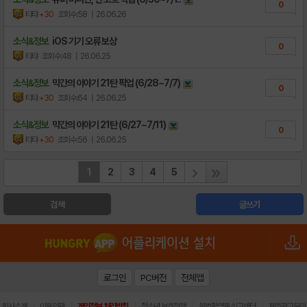
0
티탸
+30
조회수:58
| 26.06.26
소식&정보
iOS 기기 오류 보상
0
티탸
조회수:48
| 26.06.25
소식&정보
막간의 이야기 21탄 픽업 (6/28~7/7)
0
티탸
+30
조회수:64
| 26.06.25
소식&정보
막간의 이야기 21탄 (6/27~7/11)
0
티탸
+30
조회수:56
| 26.06.25
1
2
3
4
5
검색
글쓰기
로그인
PC버전
전체앱
|
|
|
|
|
회사소개
이용약관
개인정보 처리방침
청소년 보호정책
불법촬영물 신고센터
제휴광고문의