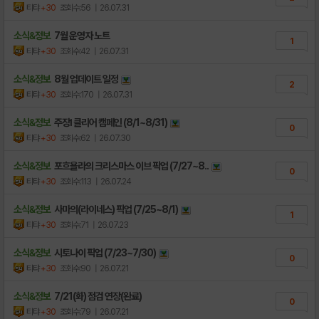
티탸
+30
조회수:56
| 26.07.31
소식&정보
7월 운영자 노트
1
티탸
+30
조회수:42
| 26.07.31
소식&정보
8월 업데이트 일정
2
티탸
+30
조회수:170
| 26.07.31
소식&정보
주장Ⅰ 클리어 캠페인 (8/1~8/31)
0
티탸
+30
조회수:62
| 26.07.30
소식&정보
포흐욜라의 크리스마스 이브 픽업 (7/27~8..
0
티탸
+30
조회수:113
| 26.07.24
소식&정보
사마의(라이네스) 픽업 (7/25~8/1)
1
티탸
+30
조회수:71
| 26.07.23
소식&정보
시토나이 픽업 (7/23~7/30)
0
티탸
+30
조회수:90
| 26.07.21
소식&정보
7/21(화) 점검 연장(완료)
0
티탸
+30
조회수:79
| 26.07.21