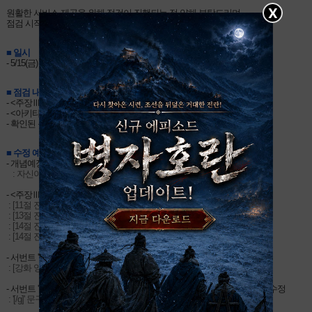
X
원활한 서비스 제공을 위해 점검이 진행되는 점 양해 부탁드리며,
점검 시작 전 안전하게 게임을 종료해 주시기 바랍니다.
■ 일시
- 5/15(금) 10:30 ~ 15:00
■ 점검 내용
- <주장Ⅲ 신영장후계전 아키타입 인셉션> (후편)
- <아키타입 인셉션 픽업3>
- 확인된 문제 사항 수정
■ 수정 예정 사항
- 개념예장 '송곳니를 가는 암검' 상세정보 오탈자 수정
   : 자신이 이룬 '업무'의 성과를 → 자신이 이룬 '업무'의 성과를.
- <주장Ⅲ 신영장후계전 아키타입 인셉션> 시나리오 오탈자 수정
 : [11절 진행도 2] 태양 빛 → 태양빛
 : [13절 진행도 3] 오후 1등으로 → 오후에 1등으로 도착해도
 : [14절 진행도 1] 약하더도 → 약하더라도
 : [14절 진행도 3] 머나면 → 머나먼
- 서번트 '★4(SR) 토머스 에디슨' 음성 자막 오탈자 수정
 : [강화 영기재림 3] 최신의 → 그야말로 최신의
- 서번트 '★3(R) 질 드 레(세이버)' SKILL 1 '성처녀의 개선 EX' 설명 오탈자 수정
 : '[/g]' 문구 삭제