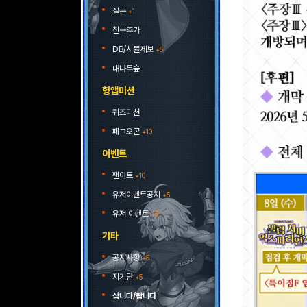
질문
+1
친구추가
DB/시뮬제보
+5
대나무숲
헝앱미션
퀴즈미션
페그오콘
+10
이벤트
팬아트
+10
유저이벤트공지
+5
유저 이벤트
+5
기타
공지사항
+5
지기단
+5
삽니다/팝니다