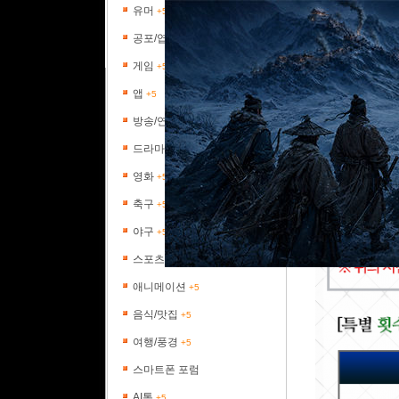
유머
+5
공포/엽기
+5
게임
+5
앱
+5
방송/연예
+5
드라마
+5
영화
+5
축구
+5
야구
+5
스포츠
+5
애니메이션
+5
음식/맛집
+5
여행/풍경
+5
스마트폰 포럼
AI톡
+5