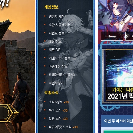
게임정보
경험치 계산기
소환 시뮬레이터
서번트 정보
Home
예장 정보
재료 DB
커맨드코드 정보
마술예장 정보
피해량계산기(유저)
서번트평가
각종소식
소식&정보
+30
북미 소식
+30
일판 소식
+30
이번 주 마스터 미션
피규어/굿즈 소식
+30