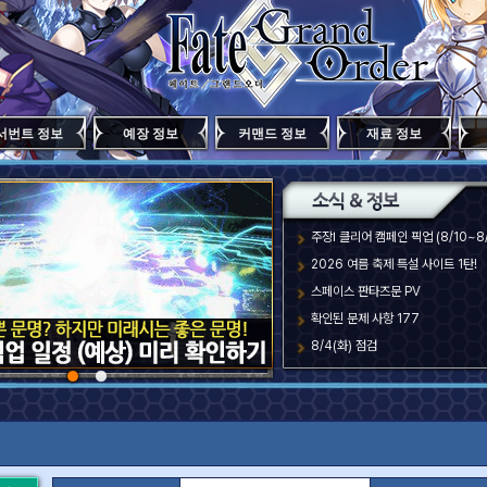
서번트 정보
예장 정보
커맨드 정보
재료 정보
주장Ⅰ 클리어 캠페인 픽업 (8/10~8/
2026 여름 축제 특설 사이트 1탄!
스페이스 판타즈문 PV
확인된 문제 사항 177
8/4(화) 점검