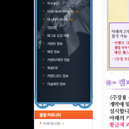
허수공간
미래시&데이터 공략
+50
마스터미션이력
+50
연습장
페그오 도감 어플
서번트 정보
예장 정보
서번트/예장 댓글
재료DB
커맨드코드 정보
마술예장 정보
자유게시판
+5