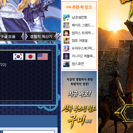
link
추천 퀵 링크
냥코대전쟁
페이트 그랜드 오더
원피스 트레저 크루즈
댓글 모음
경험치 계산기
점프 어셈블
우마무스메 PRETTY DERBY
리니지2 레볼루션
원스휴먼
20)