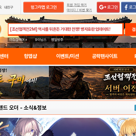
회원 가입 하기
아이디 / 비번 찾기
검
이슈검색어 »
9이닝스
명일방주
임센터
헝앱샵
이벤트/미션
공략팬사이트
랜드 오더
-
소식&정보