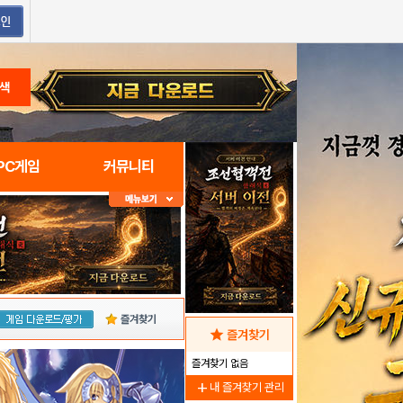
색
PC게임
커뮤니티
즐겨찾기
star
즐겨찾기
즐겨찾기 없음
add
내 즐겨찾기 관리