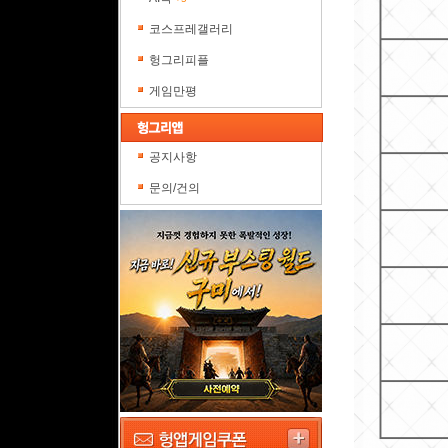
코스프레갤러리
헝그리피플
게임만평
공지사항
문의/건의