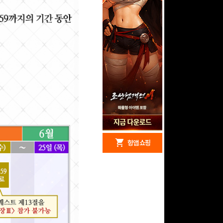
redeem
shopping_cart
헝앱 경품
헝앱 쇼핑
문화상품권 5000원 (추
첨)
100
밥알