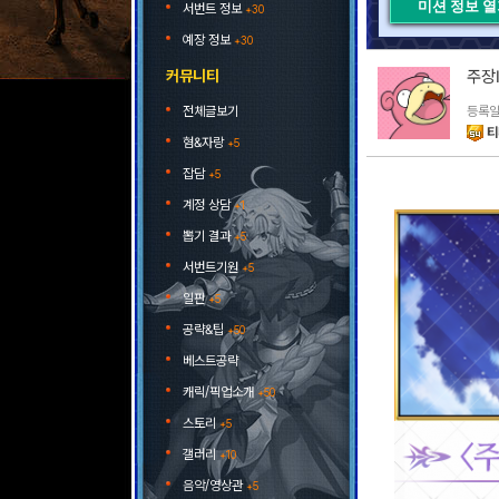
미션 정보 
서번트 정보
+30
예장 정보
+30
커뮤니티
주장Ⅲ
전체글보기
등록일 
티
혐&자랑
+5
잡담
+5
계정 상담
+1
뽑기 결과
+5
서번트기원
+5
일판
+5
공략&팁
+50
베스트공략
캐릭/픽업소개
+50
스토리
+5
갤러리
+10
음악/영상관
+5