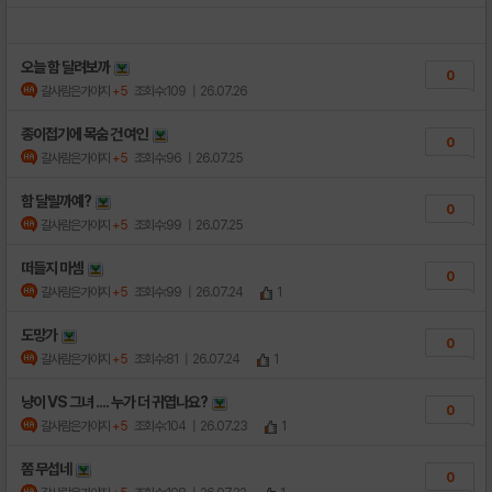
오늘 함 달려보까
0
갈사람은가야지
+5
조회수:109
| 26.07.26
종이접기에 목숨 건 여인
0
갈사람은가야지
+5
조회수:96
| 26.07.25
함 달릴까예?
0
갈사람은가야지
+5
조회수:99
| 26.07.25
떠들지 마셈
0
갈사람은가야지
+5
조회수:99
| 26.07.24
1
도망가
0
갈사람은가야지
+5
조회수:81
| 26.07.24
1
냥이 VS 그녀 .... 누가 더 귀엽나요?
0
갈사람은가야지
+5
조회수:104
| 26.07.23
1
쫌 무섭네
0