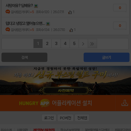
사탕이유? 담배유?
0
갈사람은가야지
+5
조회수:120
| 26.07.11
1
덥다고 냉장고 열어놓으면...
0
갈사람은가야지
+5
조회수:134
| 26.07.10
1
1
2
3
4
5
검색
글쓰기
로그인
PC버전
전체앱
|
|
|
|
|
회사소개
이용약관
개인정보 처리방침
청소년 보호정책
불법촬영물 신고센터
제휴광고문의