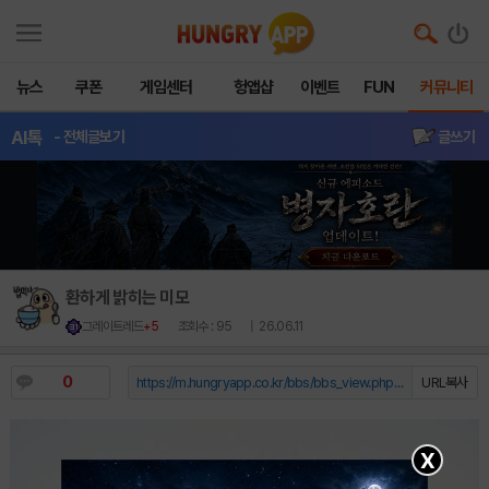
뉴스
쿠폰
게임센터
헝앱샵
이벤트
FUN
커뮤니티
AI톡
- 전체글보기
글쓰기
환하게 밝히는 미모
그레이트레드
+5
조회수 : 95
| 26.06.11
0
https://m.hungryapp.co.kr/bbs/bbs_view.php?durl=Y...
URL복사
X