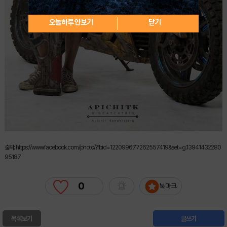
오늘하루 안보기
닫기
출처: https://www.facebook.com/photo/?fbid=122099677262557419&set=g.13941432280
95187
0
북마크
목록보기
글쓰기