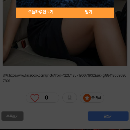
오늘하루 안보기
닫기
출처: https://www.facebook.com/photo/?fbid=122174257190671932&set=g.88418069626
7801
0
북마크
목록보기
글쓰기