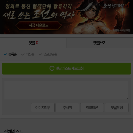
댓글
0
댓글쓰기
등록순
최신순
댓글많은순
댓글리스트 새로고침
이미지첨부
주사위
이모티콘
전체리스트