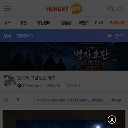
뉴스
쿠폰
게임센터
헝앱샵
이벤트
FUN
커뮤니티
AI톡
- 전체글보기
글쓰기
한 폭의 그림 같은 미모
그레이트레드
+5
조회수 : 81
| 26.06.08
0
https://m.hungryapp.co.kr/bbs/bbs_view.php?durl=Y...
URL복사
X