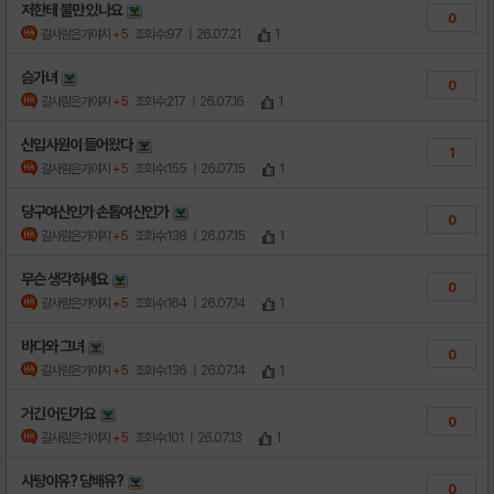
저한테 불만 있나요
0
갈사람은가야지
+5
조회수:97
| 26.07.21
1
슴가녀
0
갈사람은가야지
+5
조회수:217
| 26.07.16
1
신입사원이 들어왔다
1
갈사람은가야지
+5
조회수:155
| 26.07.15
1
당구여신인가 손톱여신인가
0
갈사람은가야지
+5
조회수:138
| 26.07.15
1
무슨 생각하세요
0
갈사람은가야지
+5
조회수:164
| 26.07.14
1
바다와 그녀
0
갈사람은가야지
+5
조회수:136
| 26.07.14
1
거긴 어딘가요
0
갈사람은가야지
+5
조회수:101
| 26.07.13
1
사탕이유? 담배유?
0