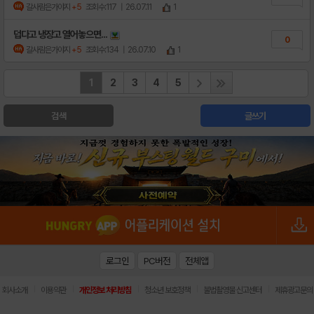
갈사람은가야지
+5
조회수:117
| 26.07.11
1
덥다고 냉장고 열어놓으면...
0
갈사람은가야지
+5
조회수:134
| 26.07.10
1
1
2
3
4
5
검색
글쓰기
로그인
PC버전
전체앱
|
|
|
|
|
회사소개
이용약관
개인정보 처리방침
청소년 보호정책
불법촬영물 신고센터
제휴광고문의