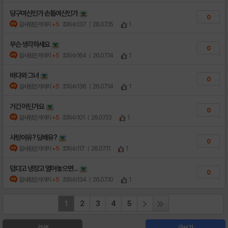
당구여신인가 손톱여신인가
0
갈사람은가야지
+5
조회수:137
| 26.07.15
1
무슨 생각하세요
0
갈사람은가야지
+5
조회수:164
| 26.07.14
1
바다와 그녀
0
갈사람은가야지
+5
조회수:136
| 26.07.14
1
거긴 어딘가요
0
갈사람은가야지
+5
조회수:101
| 26.07.13
1
사탕이유? 담배유?
0
갈사람은가야지
+5
조회수:117
| 26.07.11
1
덥다고 냉장고 열어놓으면...
0
갈사람은가야지
+5
조회수:134
| 26.07.10
1
1
2
3
4
5
검색
글쓰기