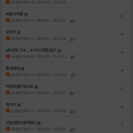
갈사람은가야지
+5
조회수:98
| 26.07.25
떠들지 마셈
0
갈사람은가야지
+5
조회수:98
| 26.07.24
1
도망가
0
갈사람은가야지
+5
조회수:80
| 26.07.24
1
냥이 VS 그녀 .... 누가 더 귀엽나요?
0
갈사람은가야지
+5
조회수:101
| 26.07.23
1
쫌 무섭네
0
갈사람은가야지
+5
조회수:104
| 26.07.22
1
저한테 불만 있나요
0
갈사람은가야지
+5
조회수:96
| 26.07.21
1
슴가녀
0
갈사람은가야지
+5
조회수:215
| 26.07.16
1
신입사원이 들어왔다
1
갈사람은가야지
+5
조회수:155
| 26.07.15
1