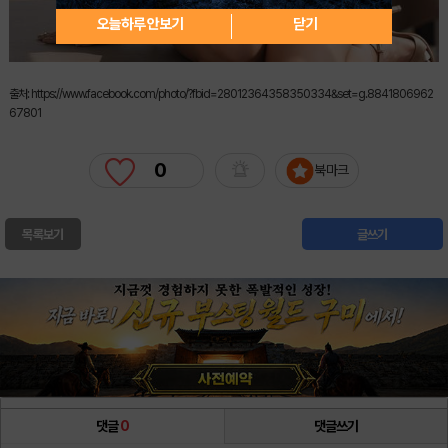
오늘하루 안보기
닫기
출처: https://www.facebook.com/photo/?fbid=28012364358350334&set=g.8841806962
67801
0
북마크
목록보기
글쓰기
댓글
0
댓글쓰기