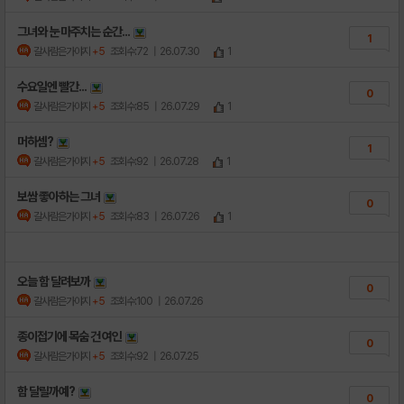
그녀와 눈 마주치는 순간...
1
갈사람은가야지
+5
조회수:72
| 26.07.30
1
수요일엔 빨간...
0
갈사람은가야지
+5
조회수:85
| 26.07.29
1
머하셈?
1
갈사람은가야지
+5
조회수:92
| 26.07.28
1
보쌈 좋아하는 그녀
0
갈사람은가야지
+5
조회수:83
| 26.07.26
1
오늘 함 달려보까
0
갈사람은가야지
+5
조회수:100
| 26.07.26
종이접기에 목숨 건 여인
0
갈사람은가야지
+5
조회수:92
| 26.07.25
함 달릴까예?
0