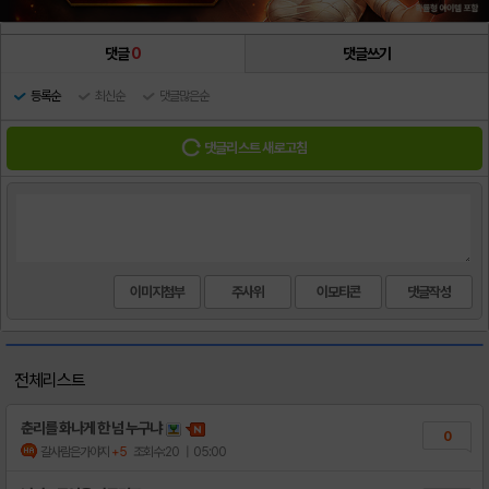
댓글
0
댓글쓰기
등록순
최신순
댓글많은순
댓글리스트 새로고침
이미지첨부
주사위
이모티콘
전체리스트
춘리를 화나게 한 넘 누구냐
0
갈사람은가야지
+5
조회수:20
| 05:00