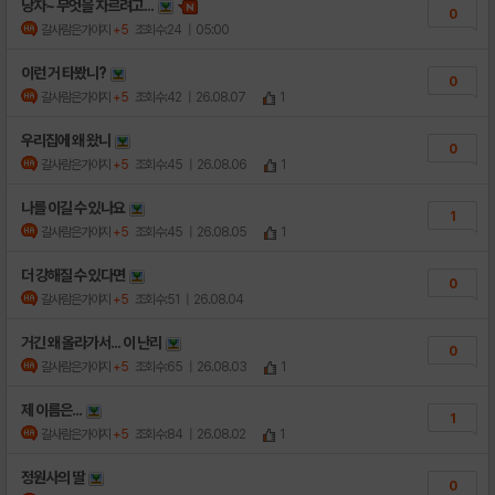
낭자~ 무엇을 자르려고...
0
갈사람은가야지
+5
조회수:24
| 05:00
이런 거 타봤니?
0
갈사람은가야지
+5
조회수:42
| 26.08.07
1
우리집에 왜 왔니
0
갈사람은가야지
+5
조회수:45
| 26.08.06
1
나를 이길 수 있나요
1
갈사람은가야지
+5
조회수:45
| 26.08.05
1
더 강해질 수 있다면
0
갈사람은가야지
+5
조회수:51
| 26.08.04
거긴 왜 올라가서... 이 난리
0
갈사람은가야지
+5
조회수:65
| 26.08.03
1
제 이름은...
1
갈사람은가야지
+5
조회수:84
| 26.08.02
1
정원사의 딸
0