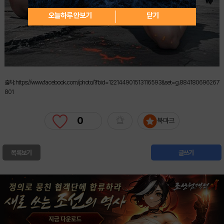
오늘하루 안보기
닫기
출처: https://www.facebook.com/photo/?fbid=122144901513116593&set=g.884180696267
801
0
북마크
목록보기
글쓰기