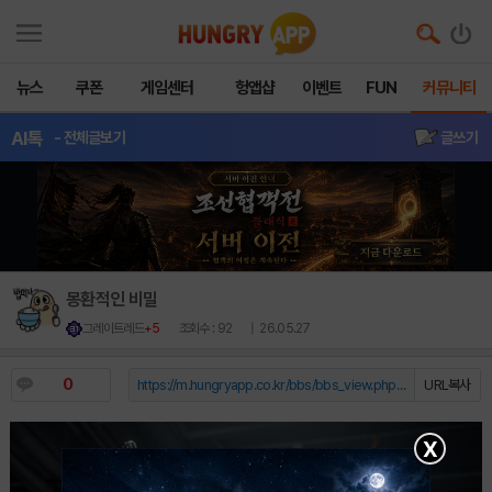
뉴스
쿠폰
게임센터
헝앱샵
이벤트
FUN
커뮤니티
AI톡
- 전체글보기
글쓰기
몽환적인 비밀
그레이트레드
+5
조회수 : 92
| 26.05.27
0
https://m.hungryapp.co.kr/bbs/bbs_view.php?durl=Y...
URL복사
X