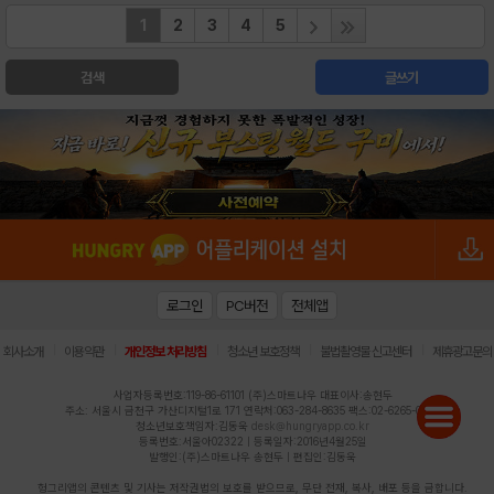
1
2
3
4
5
검색
글쓰기
로그인
PC버전
전체앱
|
|
|
|
|
회사소개
이용약관
개인정보 처리방침
청소년 보호정책
불법촬영물 신고센터
제휴광고문의
사업자등록번호:119-86-61101 (주)스마트나우 대표이사:송현두
주소: 서울시 금천구 가산디지털1로 171 연락처:063-284-8635 팩스:02-6265-0377
청소년보호책임자:김동욱
desk@hungryapp.co.kr
등록번호:서울아02322 | 등록일자:2016년4월25일
발행인:(주)스마트나우 송현두 | 편집인:김동욱
헝그리앱의 콘텐츠 및 기사는 저작권법의 보호를 받으므로, 무단 전재, 복사, 배포 등을 금합니다.