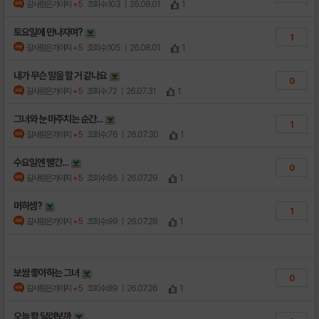
갈사람은가야지
+5
조회수:103
| 26.08.01
1
토요일에 만나자며?
1
갈사람은가야지
+5
조회수:105
| 26.08.01
1
내가 무슨 말을 할 거 같나요
0
갈사람은가야지
+5
조회수:72
| 26.07.31
1
그녀와 눈 마주치는 순간...
1
갈사람은가야지
+5
조회수:76
| 26.07.30
1
수요일엔 빨간...
0
갈사람은가야지
+5
조회수:95
| 26.07.29
1
머하셈?
1
갈사람은가야지
+5
조회수:99
| 26.07.28
1
보쌈 좋아하는 그녀
0
갈사람은가야지
+5
조회수:89
| 26.07.26
1
오늘 함 달려보까