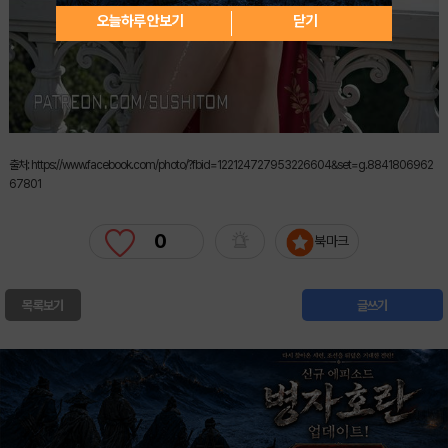
오늘하루 안보기
닫기
출처: https://www.facebook.com/photo/?fbid=122124727953226604&set=g.8841806962
67801
0
북마크
목록보기
글쓰기