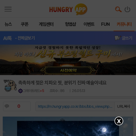
뉴스
쿠폰
게임센터
헝앱샵
이벤트
FUN
커뮤니티
AI톡
- 전체글보기
글쓰기
촉촉하게 젖은 치파오 핏, 분위기 진짜 예술이네요
그레이트레드
+5
조회수 : 86
| 26.05.13
0
https://m.hungryapp.co.kr/bbs/bbs_view.php?durl=Y...
URL복사
X