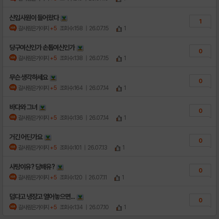
신입사원이 들어왔다
1
갈사람은가야지
+5
조회수:158
| 26.07.15
1
당구여신인가 손톱여신인가
0
갈사람은가야지
+5
조회수:138
| 26.07.15
1
무슨 생각하세요
0
갈사람은가야지
+5
조회수:164
| 26.07.14
1
바다와 그녀
0
갈사람은가야지
+5
조회수:136
| 26.07.14
1
거긴 어딘가요
0
갈사람은가야지
+5
조회수:101
| 26.07.13
1
사탕이유? 담배유?
0
갈사람은가야지
+5
조회수:120
| 26.07.11
1
덥다고 냉장고 열어놓으면...
0
갈사람은가야지
+5
조회수:134
| 26.07.10
1