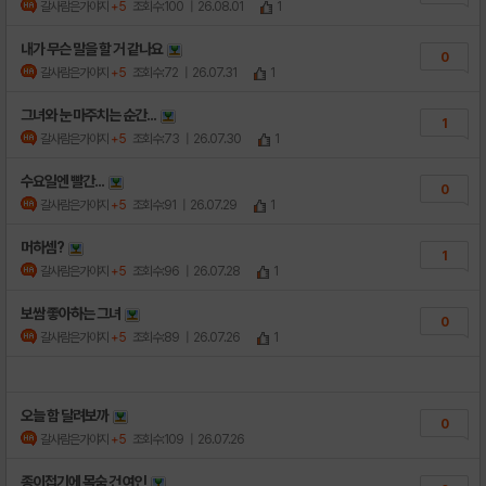
갈사람은가야지
+5
조회수:100
| 26.08.01
1
내가 무슨 말을 할 거 같나요
0
갈사람은가야지
+5
조회수:72
| 26.07.31
1
그녀와 눈 마주치는 순간...
1
갈사람은가야지
+5
조회수:73
| 26.07.30
1
수요일엔 빨간...
0
갈사람은가야지
+5
조회수:91
| 26.07.29
1
머하셈?
1
갈사람은가야지
+5
조회수:96
| 26.07.28
1
보쌈 좋아하는 그녀
0
갈사람은가야지
+5
조회수:89
| 26.07.26
1
오늘 함 달려보까
0
갈사람은가야지
+5
조회수:109
| 26.07.26
종이접기에 목숨 건 여인