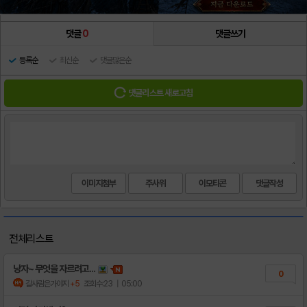
댓글
0
댓글쓰기
등록순
최신순
댓글많은순
댓글리스트 새로고침
이미지첨부
주사위
이모티콘
전체리스트
낭자~ 무엇을 자르려고...
0
갈사람은가야지
+5
조회수:23
| 05:00