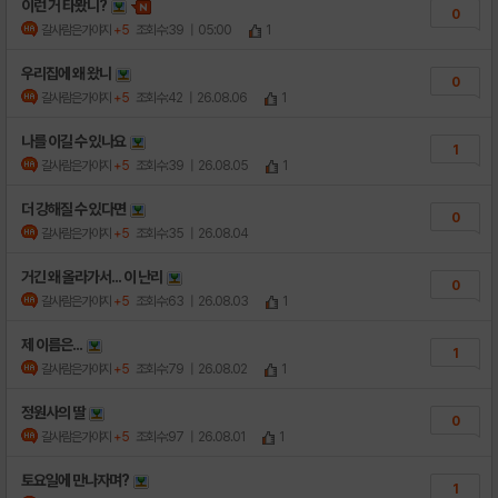
이런 거 타봤니?
0
갈사람은가야지
+5
조회수:39
| 05:00
1
우리집에 왜 왔니
0
갈사람은가야지
+5
조회수:42
| 26.08.06
1
나를 이길 수 있나요
1
갈사람은가야지
+5
조회수:39
| 26.08.05
1
더 강해질 수 있다면
0
갈사람은가야지
+5
조회수:35
| 26.08.04
거긴 왜 올라가서... 이 난리
0
갈사람은가야지
+5
조회수:63
| 26.08.03
1
제 이름은...
1
갈사람은가야지
+5
조회수:79
| 26.08.02
1
정원사의 딸
0
갈사람은가야지
+5
조회수:97
| 26.08.01
1
토요일에 만나자며?
1