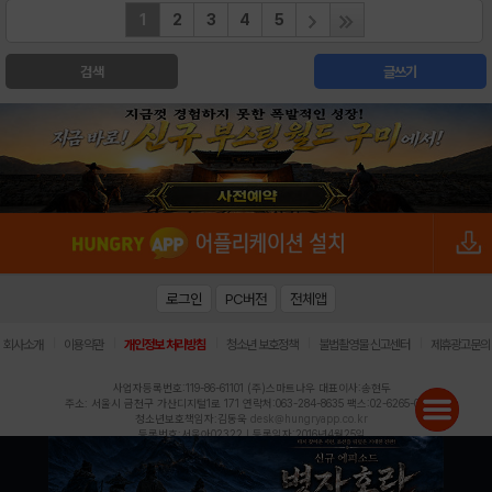
1
2
3
4
5
검색
글쓰기
로그인
PC버전
전체앱
|
|
|
|
|
회사소개
이용약관
개인정보 처리방침
청소년 보호정책
불법촬영물 신고센터
제휴광고문의
사업자등록번호:119-86-61101 (주)스마트나우 대표이사:송현두
주소: 서울시 금천구 가산디지털1로 171 연락처:063-284-8635 팩스:02-6265-0377
청소년보호책임자:김동욱
desk@hungryapp.co.kr
등록번호:서울아02322 | 등록일자:2016년4월25일
발행인:(주)스마트나우 송현두 | 편집인:김동욱
헝그리앱의 콘텐츠 및 기사는 저작권법의 보호를 받으므로, 무단 전재, 복사, 배포 등을 금합니다.