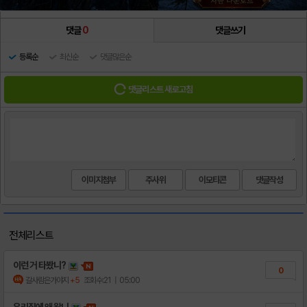
댓글
0
댓글쓰기
등록순
최신순
댓글많은순
댓글리스트 새로고침
이미지첨부
주사위
이모티콘
전체리스트
이런 거 타봤니?
0
갈사람은가야지
+5
조회수:21
| 05:00