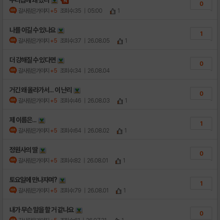
우리집에 왜 왔니
0
갈사람은가야지
+5
조회수:35
| 05:00
1
나를 이길 수 있나요
1
갈사람은가야지
+5
조회수:37
| 26.08.05
1
더 강해질 수 있다면
0
갈사람은가야지
+5
조회수:34
| 26.08.04
거긴 왜 올라가서... 이 난리
0
갈사람은가야지
+5
조회수:46
| 26.08.03
1
제 이름은...
1
갈사람은가야지
+5
조회수:64
| 26.08.02
1
정원사의 딸
0
갈사람은가야지
+5
조회수:82
| 26.08.01
1
토요일에 만나자며?
1
갈사람은가야지
+5
조회수:79
| 26.08.01
1
내가 무슨 말을 할 거 같나요
0