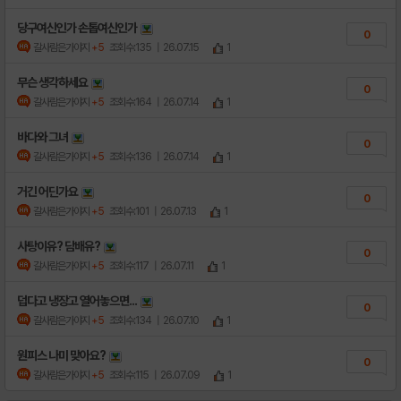
당구여신인가 손톱여신인가
0
갈사람은가야지
+5
조회수:135
| 26.07.15
1
무슨 생각하세요
0
갈사람은가야지
+5
조회수:164
| 26.07.14
1
바다와 그녀
0
갈사람은가야지
+5
조회수:136
| 26.07.14
1
거긴 어딘가요
0
갈사람은가야지
+5
조회수:101
| 26.07.13
1
사탕이유? 담배유?
0
갈사람은가야지
+5
조회수:117
| 26.07.11
1
덥다고 냉장고 열어놓으면...
0
갈사람은가야지
+5
조회수:134
| 26.07.10
1
원피스 나미 맞아요?
0
갈사람은가야지
+5
조회수:115
| 26.07.09
1