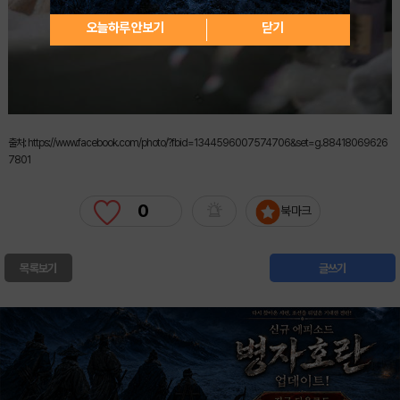
오늘하루 안보기
닫기
출처: https://www.facebook.com/photo/?fbid=1344596007574706&set=g.88418069626
7801
0
북마크
목록보기
글쓰기