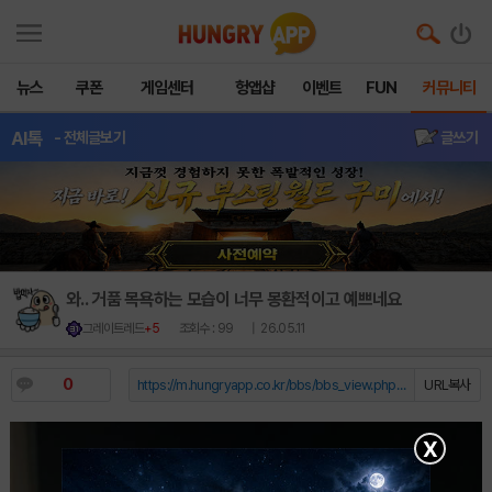
뉴스
쿠폰
게임센터
헝앱샵
이벤트
FUN
커뮤니티
AI톡
- 전체글보기
글쓰기
와.. 거품 목욕하는 모습이 너무 몽환적이고 예쁘네요
그레이트레드
+5
조회수 : 99
| 26.05.11
0
https://m.hungryapp.co.kr/bbs/bbs_view.php?durl=Y...
URL복사
X