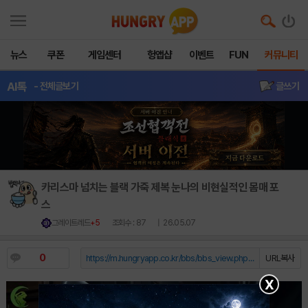
뉴스
쿠폰
게임센터
헝앱샵
이벤트
FUN
커뮤니티
AI톡
- 전체글보기
글쓰기
카리스마 넘치는 블랙 가죽 제복 눈나의 비현실적인 몸매 포
스
그레이트레드
+5
조회수 : 87
| 26.05.07
0
https://m.hungryapp.co.kr/bbs/bbs_view.php?durl=Y...
URL복사
X