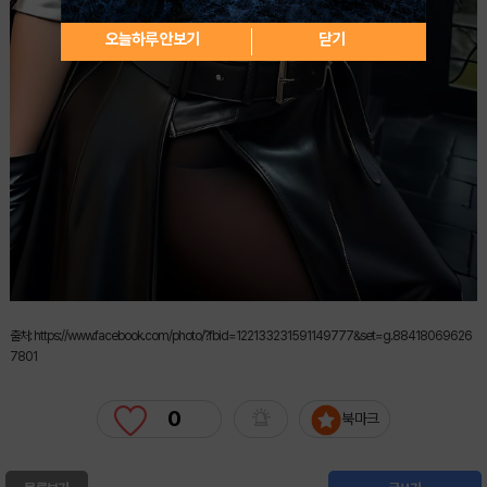
오늘하루 안보기
닫기
출처: https://www.facebook.com/photo/?fbid=122133231591149777&set=g.88418069626
7801
0
북마크