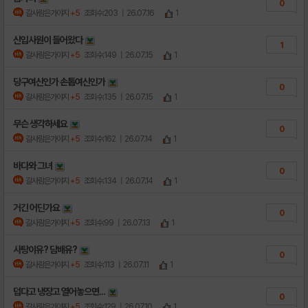
0
갈사람은가야지
+5
조회수:203
| 26.07.16
1
신입사원이 들어왔다
1
갈사람은가야지
+5
조회수:149
| 26.07.15
1
당구여신인가 손톱여신인가
0
갈사람은가야지
+5
조회수:135
| 26.07.15
1
무슨 생각하세요
0
갈사람은가야지
+5
조회수:162
| 26.07.14
1
바다와 그녀
0
갈사람은가야지
+5
조회수:134
| 26.07.14
1
거긴 어딘가요
0
갈사람은가야지
+5
조회수:99
| 26.07.13
1
사탕이유? 담배유?
0
갈사람은가야지
+5
조회수:113
| 26.07.11
1
덥다고 냉장고 열어놓으면...
0
갈사람은가야지
+5
조회수:129
| 26.07.10
1