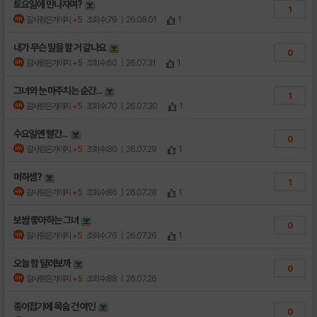
토요일에 만나자며?
1
갈사람은가야지
+5
조회수:79
| 26.08.01
1
내가 무슨 말을 할 거 같나요
0
갈사람은가야지
+5
조회수:60
| 26.07.31
1
그녀와 눈 마주치는 순간...
1
갈사람은가야지
+5
조회수:70
| 26.07.30
1
수요일엔 빨간...
0
갈사람은가야지
+5
조회수:80
| 26.07.29
1
머하셈?
1
갈사람은가야지
+5
조회수:86
| 26.07.28
1
보쌈 좋아하는 그녀
0
갈사람은가야지
+5
조회수:76
| 26.07.26
1
오늘 함 달려보까
0
갈사람은가야지
+5
조회수:88
| 26.07.26
종이접기에 목숨 건 여인
0