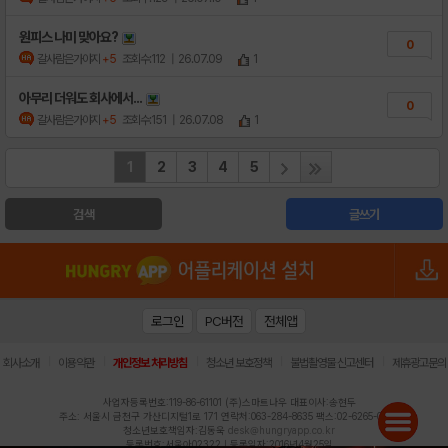
원피스 나미 맞아요?
0
갈사람은가야지
+5
조회수:112
| 26.07.09
1
아무리 더워도 회사에서...
0
갈사람은가야지
+5
조회수:151
| 26.07.08
1
1
2
3
4
5
검색
글쓰기
로그인
PC버전
전체앱
|
|
|
|
|
회사소개
이용약관
개인정보 처리방침
청소년 보호정책
불법촬영물 신고센터
제휴광고문의
사업자등록번호:119-86-61101 (주)스마트나우 대표이사:송현두
주소: 서울시 금천구 가산디지털1로 171 연락처:063-284-8635 팩스:02-6265-0377
청소년보호책임자:김동욱
desk@hungryapp.co.kr
등록번호:서울아02322 | 등록일자:2016년4월25일