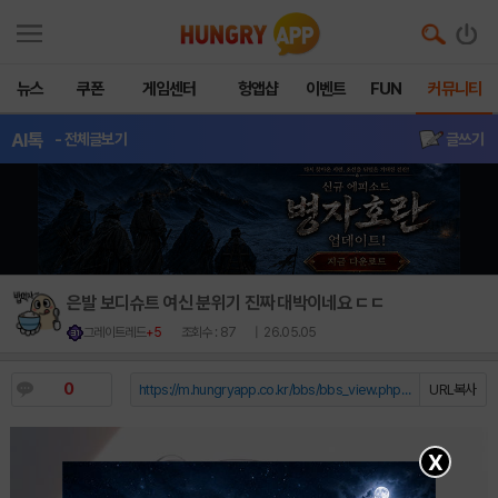
뉴스
쿠폰
게임센터
헝앱샵
이벤트
FUN
커뮤니티
AI톡
- 전체글보기
글쓰기
은발 보디슈트 여신 분위기 진짜 대박이네요 ㄷㄷ
그레이트레드
+5
조회수 : 87
| 26.05.05
0
https://m.hungryapp.co.kr/bbs/bbs_view.php?durl=Y...
URL복사
X