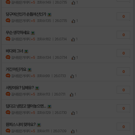
갈사람은가야지
+5
조회수:149
| 26.07.15
1
당구여신인가 손톱여신인가
0
갈사람은가야지
+5
조회수:135
| 26.07.15
1
무슨 생각하세요
0
갈사람은가야지
+5
조회수:162
| 26.07.14
1
바다와 그녀
0
갈사람은가야지
+5
조회수:134
| 26.07.14
1
거긴 어딘가요
0
갈사람은가야지
+5
조회수:99
| 26.07.13
1
사탕이유? 담배유?
0
갈사람은가야지
+5
조회수:113
| 26.07.11
1
덥다고 냉장고 열어놓으면...
0
갈사람은가야지
+5
조회수:129
| 26.07.10
1
원피스 나미 맞아요?
0
갈사람은가야지
+5
조회수:111
| 26.07.09
1