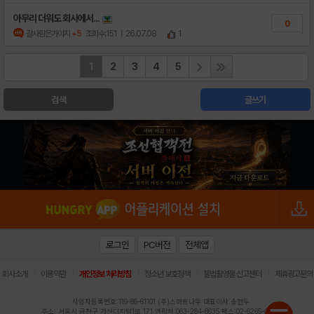
아무리 더워도 회사에서...
0
갈사람은가야지
+5
조회수:151
| 26.07.08
1
1
2
3
4
5
검색
글쓰기
로그인
PC버전
전체앱
|
|
|
|
|
회사소개
이용약관
개인정보 처리방침
청소년 보호정책
불법촬영물 신고센터
제휴광고문의
사업자등록번호:119-86-61101 (주)스마트나우 대표이사:송현두
주소: 서울시 금천구 가산디지털1로 171 연락처:063-284-8635 팩스:02-6265-0377