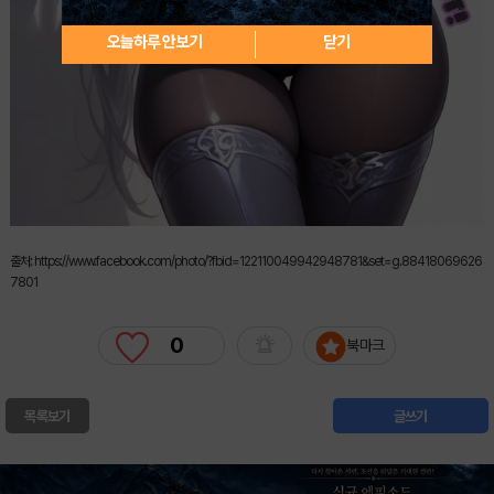
오늘하루 안보기
닫기
출처: https://www.facebook.com/photo/?fbid=122110049942948781&set=g.88418069626
7801
0
북마크
목록보기
글쓰기