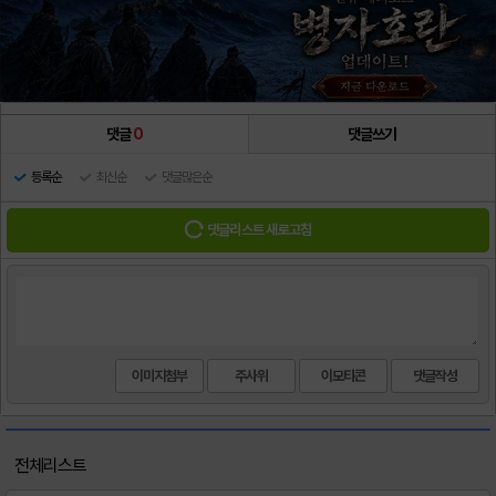
댓글
0
댓글쓰기
등록순
최신순
댓글많은순
댓글리스트 새로고침
이미지첨부
주사위
이모티콘
전체리스트