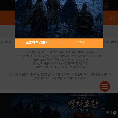
로그인
PC버전
전체앱
|
|
|
|
|
오늘하루 안보기
닫기
회사소개
이용약관
개인정보 처리방침
청소년 보호정책
불법촬영물 신고센터
제휴광고문의
사업자등록번호:119-86-61101 (주)스마트나우 대표이사:송현두
주소: 서울시 금천구 가산디지털1로 171 연락처:063-284-8635 팩스:02-6265-0377
청소년보호책임자:김동욱
desk@hungryapp.co.kr
등록번호:서울아02322 | 등록일자:2016년4월25일
발행인:(주)스마트나우 송현두 | 편집인:김동욱
헝그리앱의 콘텐츠 및 기사는 저작권법의 보호를 받으므로, 무단 전재, 복사, 배포 등을 금합니다.
Copyright (c) HungryApp All Rights Reserved.