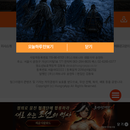
로그인
PC버전
전체앱
|
|
|
|
|
오늘하루 안보기
닫기
회사소개
이용약관
개인정보 처리방침
청소년 보호정책
불법촬영물 신고센터
제휴광고문의
사업자등록번호:119-86-61101 (주)스마트나우 대표이사:송현두
주소: 서울시 금천구 가산디지털1로 171 연락처:063-284-8635 팩스:02-6265-0377
청소년보호책임자:김동욱
desk@hungryapp.co.kr
등록번호:서울아02322 | 등록일자:2016년4월25일
발행인:(주)스마트나우 송현두 | 편집인:김동욱
헝그리앱의 콘텐츠 및 기사는 저작권법의 보호를 받으므로, 무단 전재, 복사, 배포 등을 금합니다.
Copyright (c) HungryApp All Rights Reserved.