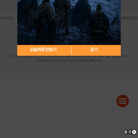
로그인
PC버전
전체앱
|
|
|
|
|
회사소개
이용약관
개인정보 처리방침
청소년 보호정책
불법촬영물 신고센터
제휴광고문의
사업자등록번호:119-86-61101 (주)스마트나우 대표이사:송현두
주소: 서울시 금천구 가산디지털1로 171 연락처:063-284-8635 팩스:02-6265-0377
청소년보호책임자:김동욱
desk@hungryapp.co.kr
등록번호:서울아02322 | 등록일자:2016년4월25일
발행인:(주)스마트나우 송현두 | 편집인:김동욱
오늘하루 안보기
닫기
헝그리앱의 콘텐츠 및 기사는 저작권법의 보호를 받으므로, 무단 전재, 복사, 배포 등을 금합니다.
Copyright (c) HungryApp All Rights Reserved.