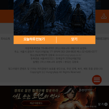
로그인
PC버전
전체앱
|
|
|
|
|
오늘하루 안보기
닫기
회사소개
이용약관
개인정보 처리방침
청소년 보호정책
불법촬영물 신고센터
제휴광고문의
사업자등록번호:119-86-61101 (주)스마트나우 대표이사:송현두
주소: 서울시 금천구 가산디지털1로 171 연락처:063-284-8635 팩스:02-6265-0377
청소년보호책임자:김동욱
desk@hungryapp.co.kr
등록번호:서울아02322 | 등록일자:2016년4월25일
발행인:(주)스마트나우 송현두 | 편집인:김동욱
헝그리앱의 콘텐츠 및 기사는 저작권법의 보호를 받으므로, 무단 전재, 복사, 배포 등을 금합니다.
Copyright (c) HungryApp All Rights Reserved.