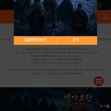
로그인
PC버전
전체앱
|
|
|
|
|
오늘하루 안보기
닫기
회사소개
이용약관
개인정보 처리방침
청소년 보호정책
불법촬영물 신고센터
제휴광고문의
사업자등록번호:119-86-61101 (주)스마트나우 대표이사:송현두
주소: 서울시 금천구 가산디지털1로 171 연락처:063-284-8635 팩스:02-6265-0377
청소년보호책임자:김동욱
desk@hungryapp.co.kr
등록번호:서울아02322 | 등록일자:2016년4월25일
발행인:(주)스마트나우 송현두 | 편집인:김동욱
헝그리앱의 콘텐츠 및 기사는 저작권법의 보호를 받으므로, 무단 전재, 복사, 배포 등을 금합니다.
Copyright (c) HungryApp All Rights Reserved.