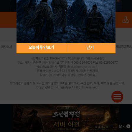
로그인
PC버전
전체앱
|
|
|
|
|
오늘하루 안보기
닫기
회사소개
이용약관
개인정보 처리방침
청소년 보호정책
불법촬영물 신고센터
제휴광고문의
사업자등록번호:119-86-61101 (주)스마트나우 대표이사:송현두
주소: 서울시 금천구 가산디지털1로 171 연락처:063-284-8635 팩스:02-6265-0377
청소년보호책임자:김동욱
desk@hungryapp.co.kr
등록번호:서울아02322 | 등록일자:2016년4월25일
발행인:(주)스마트나우 송현두 | 편집인:김동욱
헝그리앱의 콘텐츠 및 기사는 저작권법의 보호를 받으므로, 무단 전재, 복사, 배포 등을 금합니다.
Copyright (c) HungryApp All Rights Reserved.