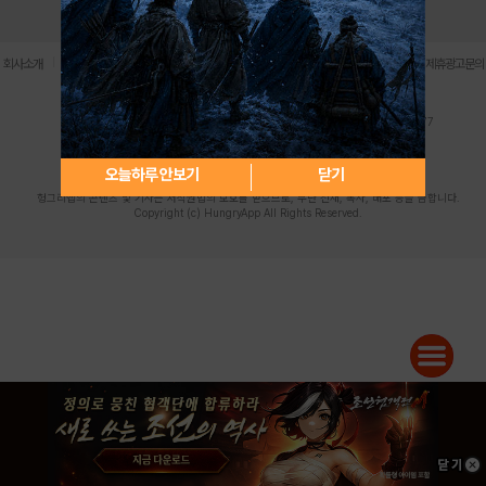
로그인
PC버전
전체앱
|
|
|
|
|
회사소개
이용약관
개인정보 처리방침
청소년 보호정책
불법촬영물 신고센터
제휴광고문의
사업자등록번호:119-86-61101 (주)스마트나우 대표이사:송현두
주소: 서울시 금천구 가산디지털1로 171 연락처:063-284-8635 팩스:02-6265-0377
청소년보호책임자:김동욱
desk@hungryapp.co.kr
등록번호:서울아02322 | 등록일자:2016년4월25일
발행인:(주)스마트나우 송현두 | 편집인:김동욱
오늘하루 안보기
닫기
헝그리앱의 콘텐츠 및 기사는 저작권법의 보호를 받으므로, 무단 전재, 복사, 배포 등을 금합니다.
Copyright (c) HungryApp All Rights Reserved.