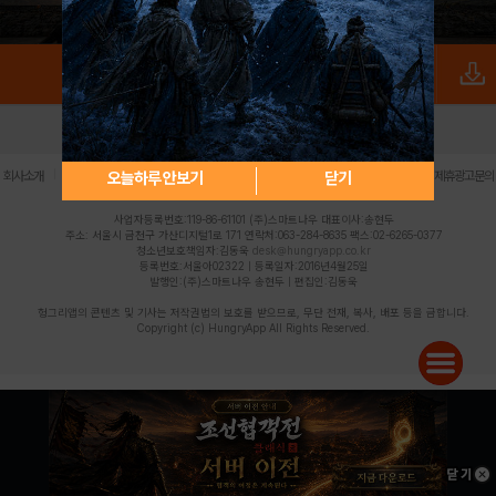
로그인
PC버전
전체앱
|
|
|
|
|
오늘하루 안보기
닫기
회사소개
이용약관
개인정보 처리방침
청소년 보호정책
불법촬영물 신고센터
제휴광고문의
사업자등록번호:119-86-61101 (주)스마트나우 대표이사:송현두
주소: 서울시 금천구 가산디지털1로 171 연락처:063-284-8635 팩스:02-6265-0377
청소년보호책임자:김동욱
desk@hungryapp.co.kr
등록번호:서울아02322 | 등록일자:2016년4월25일
발행인:(주)스마트나우 송현두 | 편집인:김동욱
헝그리앱의 콘텐츠 및 기사는 저작권법의 보호를 받으므로, 무단 전재, 복사, 배포 등을 금합니다.
Copyright (c) HungryApp All Rights Reserved.