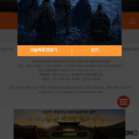
로그인
PC버전
전체앱
|
|
|
|
|
오늘하루 안보기
닫기
회사소개
이용약관
개인정보 처리방침
청소년 보호정책
불법촬영물 신고센터
제휴광고문의
사업자등록번호:119-86-61101 (주)스마트나우 대표이사:송현두
주소: 서울시 금천구 가산디지털1로 171 연락처:063-284-8635 팩스:02-6265-0377
청소년보호책임자:김동욱
desk@hungryapp.co.kr
등록번호:서울아02322 | 등록일자:2016년4월25일
발행인:(주)스마트나우 송현두 | 편집인:김동욱
헝그리앱의 콘텐츠 및 기사는 저작권법의 보호를 받으므로, 무단 전재, 복사, 배포 등을 금합니다.
Copyright (c) HungryApp All Rights Reserved.