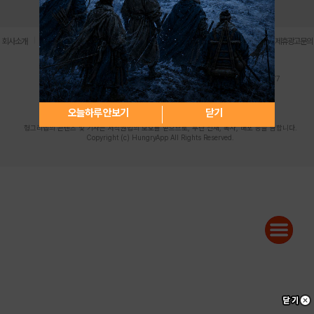
로그인
PC버전
전체앱
|
|
|
|
|
회사소개
이용약관
개인정보 처리방침
청소년 보호정책
불법촬영물 신고센터
제휴광고문의
사업자등록번호:119-86-61101 (주)스마트나우 대표이사:송현두
주소: 서울시 금천구 가산디지털1로 171 연락처:063-284-8635 팩스:02-6265-0377
청소년보호책임자:김동욱
desk@hungryapp.co.kr
등록번호:서울아02322 | 등록일자:2016년4월25일
발행인:(주)스마트나우 송현두 | 편집인:김동욱
오늘하루 안보기
닫기
헝그리앱의 콘텐츠 및 기사는 저작권법의 보호를 받으므로, 무단 전재, 복사, 배포 등을 금합니다.
Copyright (c) HungryApp All Rights Reserved.