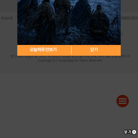
로그인
PC버전
전체앱
|
|
|
|
|
회사소개
이용약관
개인정보 처리방침
청소년 보호정책
불법촬영물 신고센터
제휴광고문의
사업자등록번호:119-86-61101 (주)스마트나우 대표이사:송현두
주소: 서울시 금천구 가산디지털1로 171 연락처:063-284-8635 팩스:02-6265-0377
청소년보호책임자:김동욱
desk@hungryapp.co.kr
등록번호:서울아02322 | 등록일자:2016년4월25일
발행인:(주)스마트나우 송현두 | 편집인:김동욱
오늘하루 안보기
닫기
헝그리앱의 콘텐츠 및 기사는 저작권법의 보호를 받으므로, 무단 전재, 복사, 배포 등을 금합니다.
Copyright (c) HungryApp All Rights Reserved.