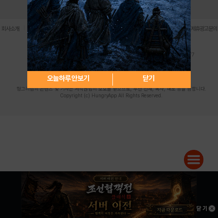
로그인
PC버전
전체앱
|
|
|
|
|
회사소개
이용약관
개인정보 처리방침
청소년 보호정책
불법촬영물 신고센터
제휴광고문의
사업자등록번호:119-86-61101 (주)스마트나우 대표이사:송현두
주소: 서울시 금천구 가산디지털1로 171 연락처:063-284-8635 팩스:02-6265-0377
청소년보호책임자:김동욱
desk@hungryapp.co.kr
등록번호:서울아02322 | 등록일자:2016년4월25일
발행인:(주)스마트나우 송현두 | 편집인:김동욱
오늘하루 안보기
닫기
헝그리앱의 콘텐츠 및 기사는 저작권법의 보호를 받으므로, 무단 전재, 복사, 배포 등을 금합니다.
Copyright (c) HungryApp All Rights Reserved.