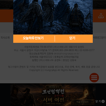
로그인
PC버전
전체앱
|
|
|
|
|
오늘하루 안보기
닫기
회사소개
이용약관
개인정보 처리방침
청소년 보호정책
불법촬영물 신고센터
제휴광고문의
사업자등록번호:119-86-61101 (주)스마트나우 대표이사:송현두
주소: 서울시 금천구 가산디지털1로 171 연락처:063-284-8635 팩스:02-6265-0377
청소년보호책임자:김동욱
desk@hungryapp.co.kr
등록번호:서울아02322 | 등록일자:2016년4월25일
발행인:(주)스마트나우 송현두 | 편집인:김동욱
헝그리앱의 콘텐츠 및 기사는 저작권법의 보호를 받으므로, 무단 전재, 복사, 배포 등을 금합니다.
Copyright (c) HungryApp All Rights Reserved.