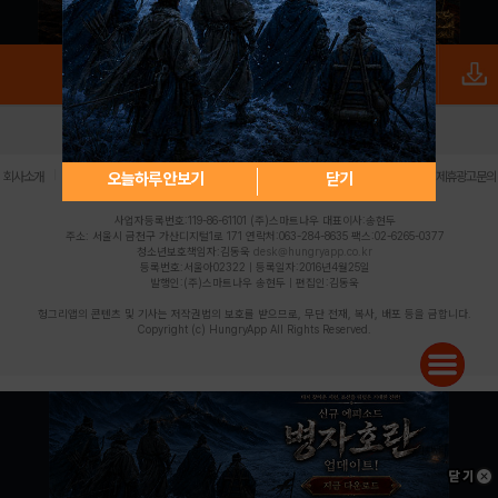
로그인
PC버전
전체앱
|
|
|
|
|
오늘하루 안보기
닫기
회사소개
이용약관
개인정보 처리방침
청소년 보호정책
불법촬영물 신고센터
제휴광고문의
사업자등록번호:119-86-61101 (주)스마트나우 대표이사:송현두
주소: 서울시 금천구 가산디지털1로 171 연락처:063-284-8635 팩스:02-6265-0377
청소년보호책임자:김동욱
desk@hungryapp.co.kr
등록번호:서울아02322 | 등록일자:2016년4월25일
발행인:(주)스마트나우 송현두 | 편집인:김동욱
헝그리앱의 콘텐츠 및 기사는 저작권법의 보호를 받으므로, 무단 전재, 복사, 배포 등을 금합니다.
Copyright (c) HungryApp All Rights Reserved.