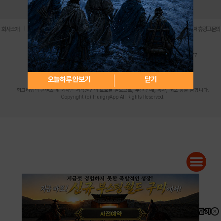
로그인
PC버전
전체앱
|
|
|
|
|
회사소개
이용약관
개인정보 처리방침
청소년 보호정책
불법촬영물 신고센터
제휴광고문의
사업자등록번호:119-86-61101 (주)스마트나우 대표이사:송현두
주소: 서울시 금천구 가산디지털1로 171 연락처:063-284-8635 팩스:02-6265-0377
청소년보호책임자:김동욱
desk@hungryapp.co.kr
등록번호:서울아02322 | 등록일자:2016년4월25일
발행인:(주)스마트나우 송현두 | 편집인:김동욱
오늘하루 안보기
닫기
헝그리앱의 콘텐츠 및 기사는 저작권법의 보호를 받으므로, 무단 전재, 복사, 배포 등을 금합니다.
Copyright (c) HungryApp All Rights Reserved.